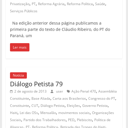
,
,
,
,
,
Privatização
PT
Reforma Agrária
Reforma Política
Saúde
Serviços Públicos
Na edição anterior dessa página publicamos a
primeira parte do texto de Cláudio Ribeiro, do PT do
Paraná, um
Ler mais
Notícia
Diálogo Petista 79
,
2 de agosto de 2013
user
Ação Penal 470
Assembléia
,
,
,
,
Constituinte
Base Aliada
Carta aos Brasilerios
Congresso do PT
,
,
,
,
,
Constituinte
CUT
Diálogo Petista
Eleições
Governo Petista
,
,
,
,
Haiti
Lei das OSs
Mensalão
movimentos sociais
Organizações
,
,
,
,
Sociais
Partido dos Trabalhadores
PED
Plebiscito
Política de
,
,
,
,
Alianças
PT
Reforma Política
Retirada das Tropas do Haiti