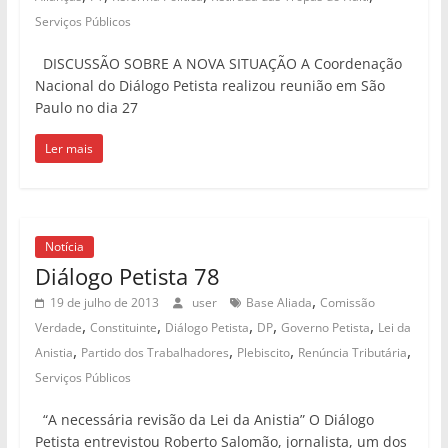
Serviços Públicos
DISCUSSÃO SOBRE A NOVA SITUAÇÃO A Coordenação
Nacional do Diálogo Petista realizou reunião em São
Paulo no dia 27
Ler mais
Notícia
Diálogo Petista 78
,
19 de julho de 2013
user
Base Aliada
Comissão
,
,
,
,
,
Verdade
Constituinte
Diálogo Petista
DP
Governo Petista
Lei da
,
,
,
,
Anistia
Partido dos Trabalhadores
Plebiscito
Renúncia Tributária
Serviços Públicos
“A necessária revisão da Lei da Anistia” O Diálogo
Petista entrevistou Roberto Salomão, jornalista, um dos