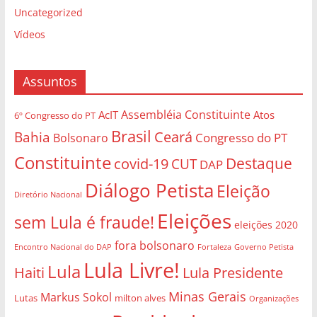
Uncategorized
Vídeos
Assuntos
Assembléia Constituinte
AcIT
Atos
6º Congresso do PT
Brasil
Bahia
Ceará
Congresso do PT
Bolsonaro
Constituinte
Destaque
covid-19
CUT
DAP
Diálogo Petista
Eleição
Diretório Nacional
Eleições
sem Lula é fraude!
eleições 2020
fora bolsonaro
Governo Petista
Encontro Nacional do DAP
Fortaleza
Lula Livre!
Lula
Haiti
Lula Presidente
Minas Gerais
Markus Sokol
Lutas
milton alves
Organizações