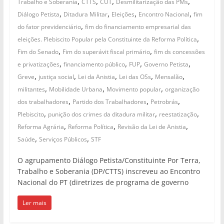
,
,
,
,
Trabalho e Soberania
CTTS
CUT
Desmilitarização das PMs
,
,
,
,
Diálogo Petista
Ditadura Militar
Eleições
Encontro Nacional
fim
,
do fator previdenciário
fim do financiamento empresarial das
,
eleições. Plebiscito Popular pela Constituinte da Reforma Política
,
,
Fim do Senado
Fim do superávit fiscal primário
fim ds concessões
,
,
,
,
e privatizações
financiamento público
FUP
Governo Petista
,
,
,
,
,
Greve
justiça social
Lei da Anistia
Lei das OSs
Mensalão
,
,
,
militantes
Mobilidade Urbana
Movimento popular
organização
,
,
,
dos trabalhadores
Partido dos Trabalhadores
Petrobrás
,
,
,
Plebiscito
punição dos crimes da ditadura militar
reestatização
,
,
,
Reforma Agrária
Reforma Política
Revisão da Lei de Anistia
,
,
Saúde
Serviços Públicos
STF
O agrupamento Diálogo Petista/Constituinte Por Terra,
Trabalho e Soberania (DP/CTTS) inscreveu ao Encontro
Nacional do PT (diretrizes de programa de governo
Ler mais