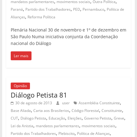
,
,
,
mandatos parlamentares
movimentos sociais
Outra Política
,
,
,
,
Paraná
Partido dos Trabalhadores
PED
Pernambuco
Política de
,
Alianças
Reforma Política
Plenária Nacional 30 de novembro e 1º de dezembro em
São Paulo Numa iniciativa conjunta da Coordenação
nacional do Diálogo
Ler mais
Opinião
Diálogo Petista 81
,
30 de agosto de 2013
user
Assembléia Constituinte
,
,
,
,
Base Aliada
Carta aos Brasilerios
Código Florestal
Constituinte
,
,
,
,
,
,
CUT
Diálogo Petista
Educação
Eleições
Governo Petista
Greve
,
,
,
Lei da Anistia
mandatos parlamentares
movimentos sociais
,
,
,
Partido dos Trabalhadores
Plebiscito
Política de Alianças