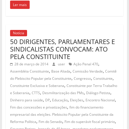
Ler mais
Notícia
50 DIRIGENTES, PARLAMENTARES E
SINDICALISTAS CONVOCAM: ATO
PELA CONSTITUINTE
,
28 de março de 2014
user
Ação Penal 470
,
,
,
Assembléia Constituinte
Base Aliada
Comissão Verdade
Comitê
,
,
,
do Plebiscito Popular pela Constituinte
Congresso
Constituinte
,
Constituinte Exclusiva e Soberana
Constituinte por Terra Trabalho
,
,
,
,
e Soberania
CTTS
Desmilitarização das PMs
Diálogo Petista
,
,
,
,
,
Dinheiro para saúde
DP
Educação
Eleições
Encontro Nacional
,
Fim das concessões e privatizações
fim do financiamento
empresarial das eleições. Plebiscito Popular pela Constituinte da
,
,
,
Reforma Política
Fim do Senado
Fim do superávit fiscal primário
,
,
,
Governo Petista
Jornada de 40 horas
mandatos parlamentares