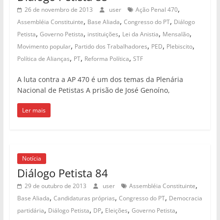
,
26 de novembro de 2013
user
Ação Penal 470
,
,
,
Assembléia Constituinte
Base Aliada
Congresso do PT
Diálogo
,
,
,
,
,
Petista
Governo Petista
instituições
Lei da Anistia
Mensalão
,
,
,
,
Movimento popular
Partido dos Trabalhadores
PED
Plebiscito
,
,
,
Política de Alianças
PT
Reforma Política
STF
A luta contra a AP 470 é um dos temas da Plenária
Nacional de Petistas A prisão de José Genoíno,
Ler mais
Notícia
Diálogo Petista 84
,
29 de outubro de 2013
user
Assembléia Constituinte
,
,
,
Base Aliada
Candidaturas próprias
Congresso do PT
Democracia
,
,
,
,
,
partidária
Diálogo Petista
DP
Eleições
Governo Petista