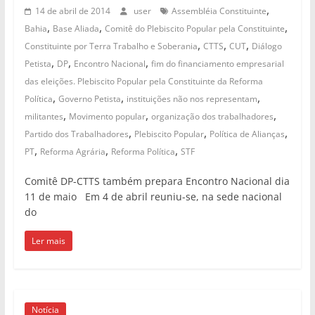
,
14 de abril de 2014
user
Assembléia Constituinte
,
,
,
Bahia
Base Aliada
Comitê do Plebiscito Popular pela Constituinte
,
,
,
Constituinte por Terra Trabalho e Soberania
CTTS
CUT
Diálogo
,
,
,
Petista
DP
Encontro Nacional
fim do financiamento empresarial
das eleições. Plebiscito Popular pela Constituinte da Reforma
,
,
,
Política
Governo Petista
instituições não nos representam
,
,
,
militantes
Movimento popular
organização dos trabalhadores
,
,
,
Partido dos Trabalhadores
Plebiscito Popular
Política de Alianças
,
,
,
PT
Reforma Agrária
Reforma Política
STF
Comitê DP-CTTS também prepara Encontro Nacional dia
11 de maio Em 4 de abril reuniu-se, na sede nacional
do
Ler mais
Notícia