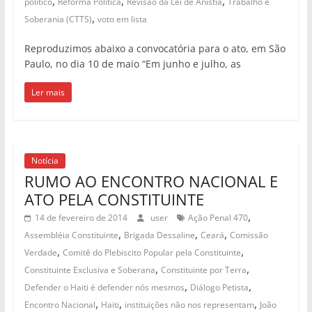
,
,
,
político
Reforma Política
Revisão da Lei de Anistia
Trabalho e
,
Soberania (CTTS)
voto em lista
Reproduzimos abaixo a convocatória para o ato, em São
Paulo, no dia 10 de maio “Em junho e julho, as
Ler mais
Notícia
RUMO AO ENCONTRO NACIONAL E
ATO PELA CONSTITUINTE
,
14 de fevereiro de 2014
user
Ação Penal 470
,
,
,
Assembléia Constituinte
Brigada Dessaline
Ceará
Comissão
,
,
Verdade
Comitê do Plebiscito Popular pela Constituinte
,
,
Constituinte Exclusiva e Soberana
Constituinte por Terra
,
,
Defender o Haiti é defender nós mesmos
Diálogo Petista
,
,
,
Encontro Nacional
Haiti
instituições não nos representam
João