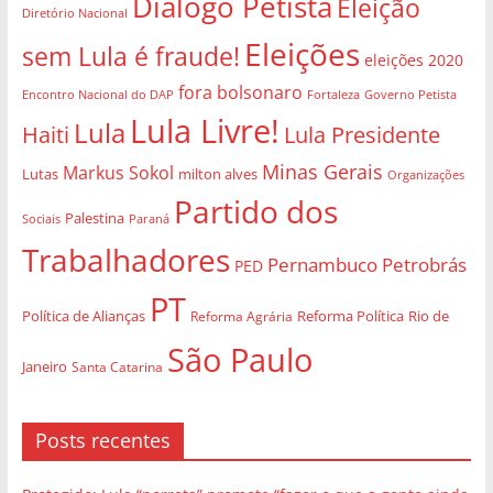
Diálogo Petista
Eleição
Diretório Nacional
Eleições
sem Lula é fraude!
eleições 2020
fora bolsonaro
Governo Petista
Encontro Nacional do DAP
Fortaleza
Lula Livre!
Lula
Haiti
Lula Presidente
Minas Gerais
Markus Sokol
Lutas
milton alves
Organizações
Partido dos
Palestina
Sociais
Paraná
Trabalhadores
Pernambuco
Petrobrás
PED
PT
Política de Alianças
Rio de
Reforma Agrária
Reforma Política
São Paulo
Janeiro
Santa Catarina
Posts recentes