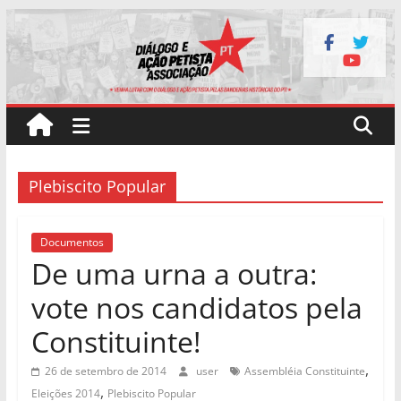
Pular
para
o
conteúdo
Plebiscito Popular
Documentos
De uma urna a outra:
vote nos candidatos pela
Constituinte!
,
26 de setembro de 2014
user
Assembléia Constituinte
,
Eleições 2014
Plebiscito Popular