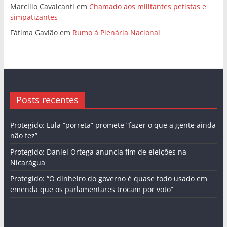
Marcílio Cavalcanti
em
Chamado aos militantes petistas e
simpatizantes
Fátima Gavião
em
Rumo à Plenária Nacional
Posts recentes
Protegido: Lula “porreta” promete “fazer o que a gente ainda
não fez”
Protegido: Daniel Ortega anuncia fim de eleições na
Nicarágua
Protegido: “O dinheiro do governo é quase todo usado em
emenda que os parlamentares trocam por voto”