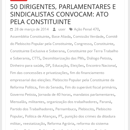
50 DIRIGENTES, PARLAMENTARES E
SINDICALISTAS CONVOCAM: ATO
PELA CONSTITUINTE
,
28 de março de 2014
user
Ação Penal 470
,
,
,
Assembléia Constituinte
Base Aliada
Comissão Verdade
Comitê
,
,
,
do Plebiscito Popular pela Constituinte
Congresso
Constituinte
,
Constituinte Exclusiva e Soberana
Constituinte por Terra Trabalho
,
,
,
,
e Soberania
CTTS
Desmilitarização das PMs
Diálogo Petista
,
,
,
,
,
Dinheiro para saúde
DP
Educação
Eleições
Encontro Nacional
,
Fim das concessões e privatizações
fim do financiamento
empresarial das eleições. Plebiscito Popular pela Constituinte da
,
,
,
Reforma Política
Fim do Senado
Fim do superávit fiscal primário
,
,
,
Governo Petista
Jornada de 40 horas
mandatos parlamentares
,
,
,
,
Mensalão
militantes
organização dos trabalhadores
Paraná
,
,
,
Partido dos Trabalhadores
Pernambuco
Plebiscito
Plebiscito
,
,
,
Popular
Política de Alianças
PT
punição dos crimes da ditadura
,
,
,
militar
reestatização
Reforma Agrária
reforma do sistema