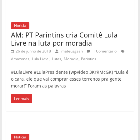
#LulaLivre #LulaPresidente [wpvideo 3KrRMcGK] “Lula é
o cara, ele que vai comprar esses terrenos pra gente
morar!” Foram as palavras
Ler mais
Notícia
Vitória dos Professores da rede
privada em São Paulo!
30 de maio de 2018
mateusgsan
0 comentários
,
,
,
,
,
,
Destaque
Greve
Lula Livre!
Lutas
Professores
São Paulo
SINPRO-SP
#LulaLivre Nesta terça 29 mais de 100 escolas
paralisaram atividades. A Assembleia do Sinpro-SP, a