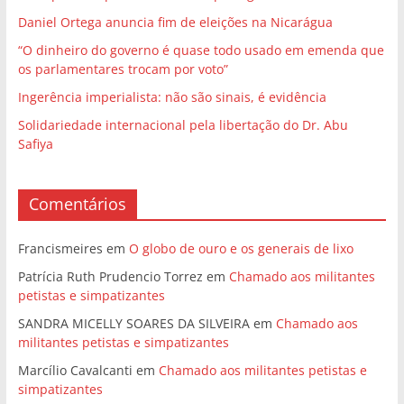
Comentários
Francismeires
em
O globo de ouro e os generais de lixo
Patrícia Ruth Prudencio Torrez
em
Chamado aos militantes
petistas e simpatizantes
SANDRA MICELLY SOARES DA SILVEIRA
em
Chamado aos
militantes petistas e simpatizantes
Marcílio Cavalcanti
em
Chamado aos militantes petistas e
simpatizantes
Fátima Gavião
em
Rumo à Plenária Nacional
Posts recentes
Lula “porreta” promete “fazer o que a gente ainda não fez”