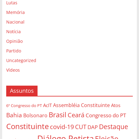
Vídeos
Assuntos
Assembléia Constituinte
AcIT
Atos
6º Congresso do PT
Brasil
Bahia
Ceará
Congresso do PT
Bolsonaro
Constituinte
Destaque
covid-19
CUT
DAP
Diálogo Petista
Eleição
Diretório Nacional
Eleições
sem Lula é fraude!
eleições 2020
fora bolsonaro
Governo Petista
Encontro Nacional do DAP
Fortaleza
Lula Livre!
Lula
Haiti
Lula Presidente
Minas Gerais
Markus Sokol
Lutas
milton alves
Organizações
Partido dos
Palestina
Sociais
Paraná