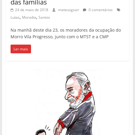
Lutas
Notícia
6 de abril: fotos de manifestações
pelo Brasil
7 de abril de 2018
laerciobarbosa
1 Comentário