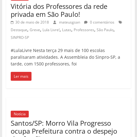
tarde, com 1500 professores, foi
Ler mais
Notícia
Santos/SP: Morro Vila Progresso
ocupa Prefeitura contra o despejo
das famílias
24 de maio de 2018
mateusgsan
0 comentários
,
,
Lutas
Moradia
Santos
Na manhã deste dia 23, os moradores da ocupação do
Morro Vila Progresso, junto com o MTST e a CMP
Ler mais