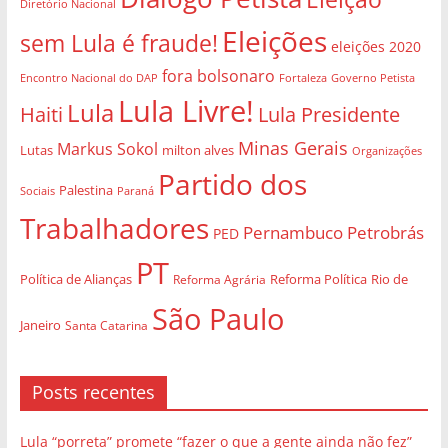
Trabalhadores
Pernambuco
Petrobrás
PED
PT
Política de Alianças
Rio de
Reforma Agrária
Reforma Política
São Paulo
Janeiro
Santa Catarina
Posts recentes
Lula “porreta” promete “fazer o que a gente ainda não fez”
Daniel Ortega anuncia fim de eleições na Nicarágua
“O dinheiro do governo é quase todo usado em emenda que
os parlamentares trocam por voto”
Ingerência imperialista: não são sinais, é evidência
Solidariedade internacional pela libertação do Dr. Abu
Safiya