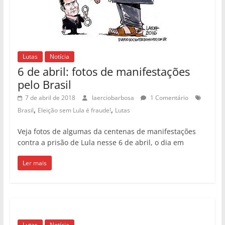
,
,
Brasil
Eleição sem Lula é fraude!
Lutas
Veja fotos de algumas da centenas de manifestações
contra a prisão de Lula nesse 6 de abril, o dia em
Ler mais
Lutas
Notícia
SP: Servidores derrotam João Dória!
28 de março de 2018
mateusgsan
2 Comentários
,
,
,
Greve
João Dória
Lutas
São Paulo
Prefeito João Doria não resiste a 100 mil servidores nas
ruas e Câmara retira da pauta o PL 621/16 por
Ler mais