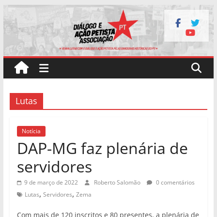
Pular
para
o
conteúdo
Lutas
Notícia
DAP-MG faz plenária de
servidores
9 de março de 2022
Roberto Salomão
0 comentários
,
,
Lutas
Servidores
Zema
Com mais de 120 inscritos e 80 presentes, a plenária de