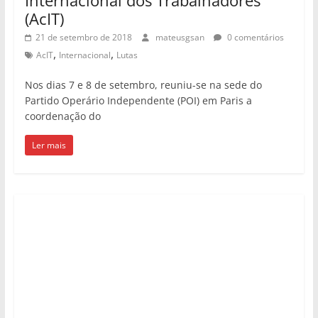
(AcIT)
21 de setembro de 2018
mateusgsan
0 comentários
,
,
AcIT
Internacional
Lutas
Nos dias 7 e 8 de setembro, reuniu-se na sede do
Partido Operário Independente (POI) em Paris a
coordenação do
Ler mais
Notícia
AM: PT Parintins cria Comitê Lula
Livre na luta por moradia
26 de junho de 2018
mateusgsan
1 Comentário
,
,
,
,
Amazonas
Lula Livre!
Lutas
Moradia
Parintins