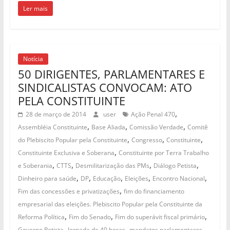
Ler mais
Notícia
50 DIRIGENTES, PARLAMENTARES E
SINDICALISTAS CONVOCAM: ATO
PELA CONSTITUINTE
,
28 de março de 2014
user
Ação Penal 470
,
,
,
Assembléia Constituinte
Base Aliada
Comissão Verdade
Comitê
,
,
,
do Plebiscito Popular pela Constituinte
Congresso
Constituinte
,
Constituinte Exclusiva e Soberana
Constituinte por Terra Trabalho
,
,
,
,
e Soberania
CTTS
Desmilitarização das PMs
Diálogo Petista
,
,
,
,
,
Dinheiro para saúde
DP
Educação
Eleições
Encontro Nacional
,
Fim das concessões e privatizações
fim do financiamento
empresarial das eleições. Plebiscito Popular pela Constituinte da
,
,
,
Reforma Política
Fim do Senado
Fim do superávit fiscal primário
,
,
,
Governo Petista
Jornada de 40 horas
mandatos parlamentares