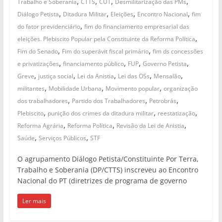
,
,
,
,
Trabalho e Soberania
CTTS
CUT
Desmilitarização das PMs
,
,
,
,
Diálogo Petista
Ditadura Militar
Eleições
Encontro Nacional
fim
,
do fator previdenciário
fim do financiamento empresarial das
,
eleições. Plebiscito Popular pela Constituinte da Reforma Política
,
,
Fim do Senado
Fim do superávit fiscal primário
fim ds concessões
,
,
,
,
e privatizações
financiamento público
FUP
Governo Petista
,
,
,
,
,
Greve
justiça social
Lei da Anistia
Lei das OSs
Mensalão
,
,
,
militantes
Mobilidade Urbana
Movimento popular
organização
,
,
,
dos trabalhadores
Partido dos Trabalhadores
Petrobrás
,
,
,
Plebiscito
punição dos crimes da ditadura militar
reestatização
,
,
,
Reforma Agrária
Reforma Política
Revisão da Lei de Anistia
,
,
Saúde
Serviços Públicos
STF
O agrupamento Diálogo Petista/Constituinte Por Terra,
Trabalho e Soberania (DP/CTTS) inscreveu ao Encontro
Nacional do PT (diretrizes de programa de governo
Ler mais