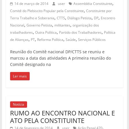
,
14 de março de 2014
user
Assembléia Constituinte
,
Comitê do Plebiscito Popular pela Constituinte
Constituinte por
,
,
,
,
Terra Trabalho e Soberania
CTTS
Diálogo Petista
DP
Encontro
,
,
,
Nacional
Governo Petista
militantes
organização dos
,
,
,
trabalhadores
Outra Política
Partido dos Trabalhadores
Política
,
,
,
,
de Alianças
PT
Reforma Política
Saúde
Serviços Públicos
Reunião do Comitê nacional DP/CTTS se reuniu e
marcou a data das atividades A primeira reunião do
Comitê designado na
Ler mais
Notícia
RUMO AO ENCONTRO NACIONAL E
ATO PELA CONSTITUINTE
,
14 de fevereiro de 2014
user
Ação Penal 470