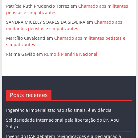
Patrícia Ruth Prudencio Torrez
em
Chamado aos militantes
petistas e simpatizantes
SANDRA MICELLY SOARES DA SILVEIRA
em
Chamado aos
militantes petistas e simpatizantes
Marcílio Cavalcanti
em
Chamado aos militantes petistas e
simpatizantes
Fátima Gavião
em
Rumo à Plenária Nacional
Posts recentes
Ingerência imperialista: não são sinais, é evidência
Solidariedade internacional pela libertação do Dr. Abu
Safiya
Jovens do DAP debatem reivindicações e a Declaração à