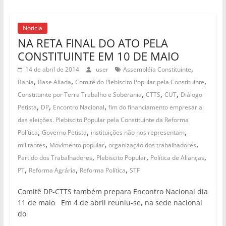
Notícia
NA RETA FINAL DO ATO PELA
CONSTITUINTE EM 10 DE MAIO
,
14 de abril de 2014
user
Assembléia Constituinte
,
,
,
Bahia
Base Aliada
Comitê do Plebiscito Popular pela Constituinte
,
,
,
Constituinte por Terra Trabalho e Soberania
CTTS
CUT
Diálogo
,
,
,
Petista
DP
Encontro Nacional
fim do financiamento empresarial
das eleições. Plebiscito Popular pela Constituinte da Reforma
,
,
,
Política
Governo Petista
instituições não nos representam
,
,
,
militantes
Movimento popular
organização dos trabalhadores
,
,
,
Partido dos Trabalhadores
Plebiscito Popular
Política de Alianças
,
,
,
PT
Reforma Agrária
Reforma Política
STF
Comitê DP-CTTS também prepara Encontro Nacional dia
11 de maio Em 4 de abril reuniu-se, na sede nacional
do