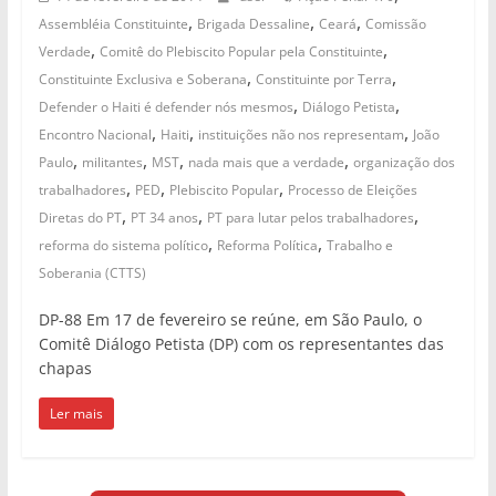
,
,
,
Assembléia Constituinte
Brigada Dessaline
Ceará
Comissão
,
,
Verdade
Comitê do Plebiscito Popular pela Constituinte
,
,
Constituinte Exclusiva e Soberana
Constituinte por Terra
,
,
Defender o Haiti é defender nós mesmos
Diálogo Petista
,
,
,
Encontro Nacional
Haiti
instituições não nos representam
João
,
,
,
,
Paulo
militantes
MST
nada mais que a verdade
organização dos
,
,
,
trabalhadores
PED
Plebiscito Popular
Processo de Eleições
,
,
,
Diretas do PT
PT 34 anos
PT para lutar pelos trabalhadores
,
,
reforma do sistema político
Reforma Política
Trabalho e
Soberania (CTTS)
DP-88 Em 17 de fevereiro se reúne, em São Paulo, o
Comitê Diálogo Petista (DP) com os representantes das
chapas
Ler mais