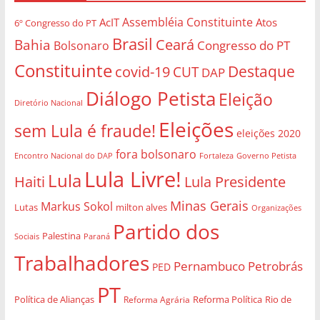
Assembléia Constituinte
AcIT
Atos
6º Congresso do PT
Brasil
Bahia
Ceará
Congresso do PT
Bolsonaro
Constituinte
Destaque
covid-19
CUT
DAP
Diálogo Petista
Eleição
Diretório Nacional
Eleições
sem Lula é fraude!
eleições 2020
fora bolsonaro
Governo Petista
Encontro Nacional do DAP
Fortaleza
Lula Livre!
Lula
Haiti
Lula Presidente
Minas Gerais
Markus Sokol
Lutas
milton alves
Organizações
Partido dos
Palestina
Sociais
Paraná
Trabalhadores
Pernambuco
Petrobrás
PED
PT
Política de Alianças
Rio de
Reforma Agrária
Reforma Política