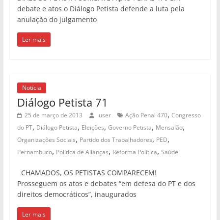
debate e atos o Diálogo Petista defende a luta pela
anulação do julgamento
Ler mais
Notícia
Diálogo Petista 71
,
25 de março de 2013
user
Ação Penal 470
Congresso
,
,
,
,
,
do PT
Diálogo Petista
Eleições
Governo Petista
Mensalão
,
,
,
Organizações Sociais
Partido dos Trabalhadores
PED
,
,
,
Pernambuco
Política de Alianças
Reforma Política
Saúde
CHAMADOS, OS PETISTAS COMPARECEM!
Prosseguem os atos e debates “em defesa do PT e dos
direitos democráticos”, inaugurados
Ler mais