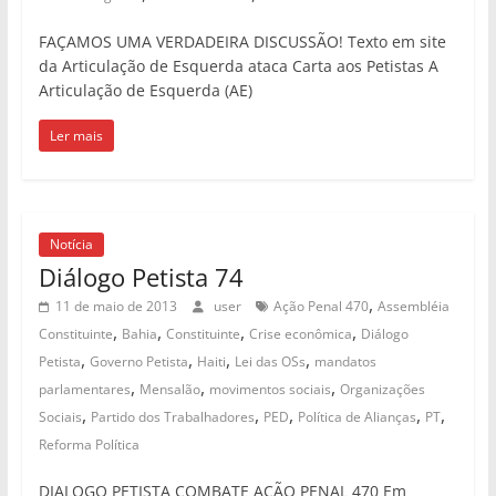
FAÇAMOS UMA VERDADEIRA DISCUSSÃO! Texto em site
da Articulação de Esquerda ataca Carta aos Petistas A
Articulação de Esquerda (AE)
Ler mais
Notícia
Diálogo Petista 74
,
11 de maio de 2013
user
Ação Penal 470
Assembléia
,
,
,
,
Constituinte
Bahia
Constituinte
Crise econômica
Diálogo
,
,
,
,
Petista
Governo Petista
Haiti
Lei das OSs
mandatos
,
,
,
parlamentares
Mensalão
movimentos sociais
Organizações
,
,
,
,
,
Sociais
Partido dos Trabalhadores
PED
Política de Alianças
PT
Reforma Política
DIALOGO PETISTA COMBATE AÇÃO PENAL 470 Em