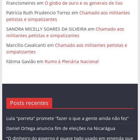
Francismeires
em
O globo de ouro e os generais de lixo
Patrícia Ruth Prudencio Torrez
em
Chamado aos militantes
petistas e simpatizantes
SANDRA MICELLY SOARES DA SILVEIRA
em
Chamado aos
militantes petistas e simpatizantes
Marcílio Cavalcanti
em
Chamado aos militantes petistas e
simpatizantes
Fátima Gavião
em
Rumo à Plenária Nacional
Posts recentes
Lula “porreta” promete “fazer o que a gente ainda não fez”
Daniel Ortega anuncia fim de eleições na Nicarágua
“O dinheiro do governo é quase todo usado em emenda que