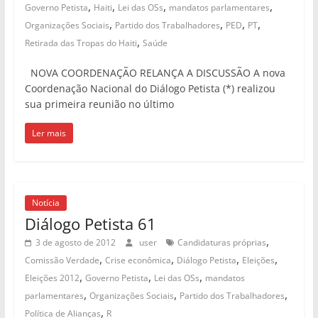
,
,
,
,
Governo Petista
Haiti
Lei das OSs
mandatos parlamentares
,
,
,
,
Organizações Sociais
Partido dos Trabalhadores
PED
PT
,
Retirada das Tropas do Haiti
Saúde
NOVA COORDENAÇÃO RELANÇA A DISCUSSÃO A nova
Coordenação Nacional do Diálogo Petista (*) realizou
sua primeira reunião no último
Ler mais
Notícia
Diálogo Petista 61
,
3 de agosto de 2012
user
Candidaturas próprias
,
,
,
,
Comissão Verdade
Crise econômica
Diálogo Petista
Eleições
,
,
,
Eleições 2012
Governo Petista
Lei das OSs
mandatos
,
,
,
parlamentares
Organizações Sociais
Partido dos Trabalhadores
,
Política de Alianças
R