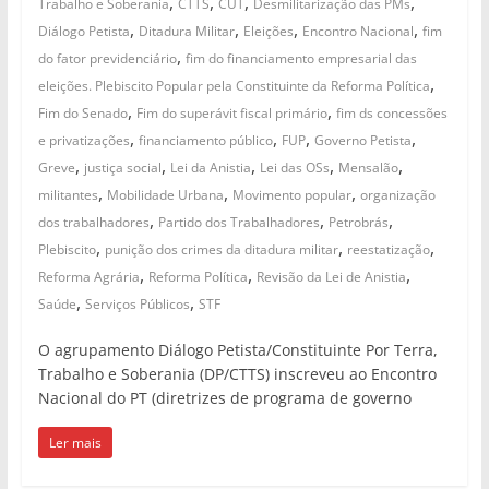
,
,
,
,
Trabalho e Soberania
CTTS
CUT
Desmilitarização das PMs
,
,
,
,
Diálogo Petista
Ditadura Militar
Eleições
Encontro Nacional
fim
,
do fator previdenciário
fim do financiamento empresarial das
,
eleições. Plebiscito Popular pela Constituinte da Reforma Política
,
,
Fim do Senado
Fim do superávit fiscal primário
fim ds concessões
,
,
,
,
e privatizações
financiamento público
FUP
Governo Petista
,
,
,
,
,
Greve
justiça social
Lei da Anistia
Lei das OSs
Mensalão
,
,
,
militantes
Mobilidade Urbana
Movimento popular
organização
,
,
,
dos trabalhadores
Partido dos Trabalhadores
Petrobrás
,
,
,
Plebiscito
punição dos crimes da ditadura militar
reestatização
,
,
,
Reforma Agrária
Reforma Política
Revisão da Lei de Anistia
,
,
Saúde
Serviços Públicos
STF
O agrupamento Diálogo Petista/Constituinte Por Terra,
Trabalho e Soberania (DP/CTTS) inscreveu ao Encontro
Nacional do PT (diretrizes de programa de governo
Ler mais