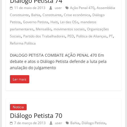
Diálogo Petista 74
,
11 de maio de 2013
user
Ação Penal 470
Assembléia
,
,
,
,
Constituinte
Bahia
Constituinte
Crise econômica
Diálogo
,
,
,
,
Petista
Governo Petista
Haiti
Lei das OSs
mandatos
,
,
,
parlamentares
Mensalão
movimentos sociais
Organizações
,
,
,
,
,
Sociais
Partido dos Trabalhadores
PED
Política de Alianças
PT
Reforma Política
DIALOGO PETISTA COMBATE AÇÃO PENAL 470 Em
debate e atos o Diálogo Petista defende a luta pela
anulação do julgamento
Ler mais
Notícia
Diálogo Petista 70
,
,
7 de março de 2013
user
Bahia
Diálogo Petista