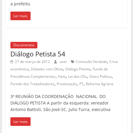
a prefeito,
Ler mais
Documentos
Diálogo Petista 54
,
27 de março de 2012
user
Comissão Verdade
Crise
,
,
,
econômica
Debates com Olívio
Diálogo Petista
Fundo de
,
,
,
,
Previdência Complementar
Haiti
Lei das OSs
Outra Política
,
,
,
Partido dos Trabalhadores
Privatização
PT
Reforma Agrária
3ª REUNIÃO DA COORDENAÇÃO NACIONAL DO
DIÁLOGO PETISTA A partir da esquerda: vereador
Antonio Battisti, São José-SC, Julio Turra, executiva
Ler mais