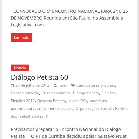
CONVOCADO O 5º ENCONTRO NACIONAL PARA 24 E 25
DE NOVEMBRO Reunida em São Paulo, na Assembleia
Legislativa, com
Ler mais
Notícia
Diálogo Petista 60
,
27 de julho de 2012
user
Candidaturas próprias
,
,
,
,
Conscientização
Crise econômica
Diálogo Petista
Eleições
,
,
,
Eleições 2012
Governo Petista
Lei das OSs
mandatos
,
,
,
parlamentares
movimentos sociais
Organizações Sociais
Partido
,
dos Trabalhadores
PT
Precisamos preparar o Encontro Nacional do Diálogo
Petista O PT de Curitiba decidiu apoiar Gustavo Fruet