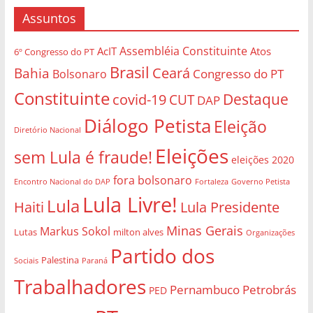
Assuntos
Assembléia Constituinte
AcIT
Atos
6º Congresso do PT
Brasil
Bahia
Ceará
Congresso do PT
Bolsonaro
Constituinte
Destaque
covid-19
CUT
DAP
Diálogo Petista
Eleição
Diretório Nacional
Eleições
sem Lula é fraude!
eleições 2020
fora bolsonaro
Governo Petista
Encontro Nacional do DAP
Fortaleza
Lula Livre!
Lula
Haiti
Lula Presidente
Minas Gerais
Markus Sokol
Lutas
milton alves
Organizações
Partido dos
Palestina
Sociais
Paraná
Trabalhadores
Pernambuco
Petrobrás
PED