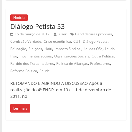
Notícia
Diálogo Petista 53
,
15 de março de 2012
user
Candidaturas próprias
,
,
,
,
Comissão Verdade
Crise econômica
CUT
Diálogo Petista
,
,
,
,
,
Educação
Eleições
Haiti
Imposto Sindical
Lei das OSs
Lei do
,
,
,
,
Piso
movimentos sociais
Organizações Sociais
Outra Política
,
,
,
Partido dos Trabalhadores
Política de Alianças
Professores
,
Reforma Política
Saúde
RETOMANDO E ABRINDO A DISCUSSÃO Após a
realização do 4º ENDP, em 10 e 11 de dezembro de
2011, no
Ler mais