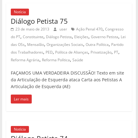
Notícia
Diálogo Petista 75
,
23 de maio de 2013
user
Ação Penal 470
Congresso
,
,
,
,
,
do PT
Constituinte
Diálogo Petista
Eleições
Governo Petista
Lei
,
,
,
,
das OSs
Mensalão
Organizações Sociais
Outra Política
Partido
,
,
,
,
,
dos Trabalhadores
PED
Política de Alianças
Privatização
PT
,
,
Reforma Agrária
Reforma Política
Saúde
FAÇAMOS UMA VERDADEIRA DISCUSSÃO! Texto em site
da Articulação de Esquerda ataca Carta aos Petistas A
Articulação de Esquerda (AE)
Ler mais
Notícia