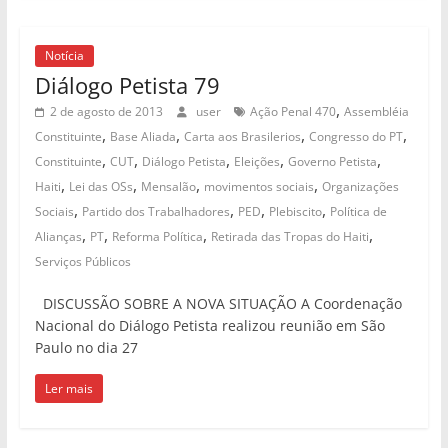
Notícia
Diálogo Petista 79
,
2 de agosto de 2013
user
Ação Penal 470
Assembléia
,
,
,
,
Constituinte
Base Aliada
Carta aos Brasilerios
Congresso do PT
,
,
,
,
,
Constituinte
CUT
Diálogo Petista
Eleições
Governo Petista
,
,
,
,
Haiti
Lei das OSs
Mensalão
movimentos sociais
Organizações
,
,
,
,
Sociais
Partido dos Trabalhadores
PED
Plebiscito
Política de
,
,
,
,
Alianças
PT
Reforma Política
Retirada das Tropas do Haiti
Serviços Públicos
DISCUSSÃO SOBRE A NOVA SITUAÇÃO A Coordenação
Nacional do Diálogo Petista realizou reunião em São
Paulo no dia 27
Ler mais