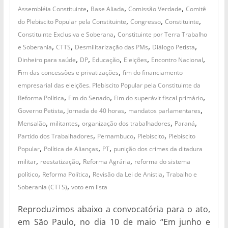
,
,
,
Assembléia Constituinte
Base Aliada
Comissão Verdade
Comitê
,
,
,
do Plebiscito Popular pela Constituinte
Congresso
Constituinte
,
Constituinte Exclusiva e Soberana
Constituinte por Terra Trabalho
,
,
,
,
e Soberania
CTTS
Desmilitarização das PMs
Diálogo Petista
,
,
,
,
,
Dinheiro para saúde
DP
Educação
Eleições
Encontro Nacional
,
Fim das concessões e privatizações
fim do financiamento
empresarial das eleições. Plebiscito Popular pela Constituinte da
,
,
,
Reforma Política
Fim do Senado
Fim do superávit fiscal primário
,
,
,
Governo Petista
Jornada de 40 horas
mandatos parlamentares
,
,
,
,
Mensalão
militantes
organização dos trabalhadores
Paraná
,
,
,
Partido dos Trabalhadores
Pernambuco
Plebiscito
Plebiscito
,
,
,
Popular
Política de Alianças
PT
punição dos crimes da ditadura
,
,
,
militar
reestatização
Reforma Agrária
reforma do sistema
,
,
,
político
Reforma Política
Revisão da Lei de Anistia
Trabalho e
,
Soberania (CTTS)
voto em lista
Reproduzimos abaixo a convocatória para o ato,
em São Paulo, no dia 10 de maio “Em junho e