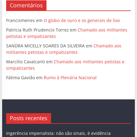
Comentários
Francismeires
em
O globo de ouro e os generais de lixo
Patrícia Ruth Prudencio Torrez
em
Chamado aos militantes
petistas e simpatizantes
SANDRA MICELLY SOARES DA SILVEIRA
em
Chamado aos
militantes petistas e simpatizantes
Marcílio Cavalcanti
em
Chamado aos militantes petistas e
simpatizantes
Fátima Gavião
em
Rumo à Plenária Nacional
Posts recentes
Ingerência imperialista: não são sinais, é evidência