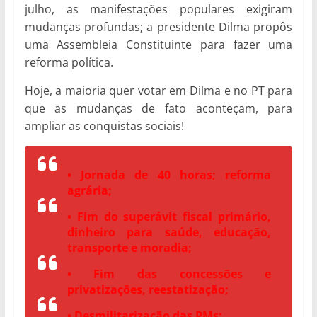
julho, as manifestações populares exigiram
mudanças profundas; a presidente Dilma propôs
uma Assembleia Constituinte para fazer uma
reforma política.
Hoje, a maioria quer votar em Dilma e no PT para
que as mudanças de fato aconteçam, para
ampliar as conquistas sociais!
• Jornada de 40 horas; reforma
agrária;
• Fim do superávit fiscal primário,
dinheiro para saúde, educação,
transporte e moradia;
• Fim das concessões e
privatizações, reestatização;
• Desmilitarização das PMs;