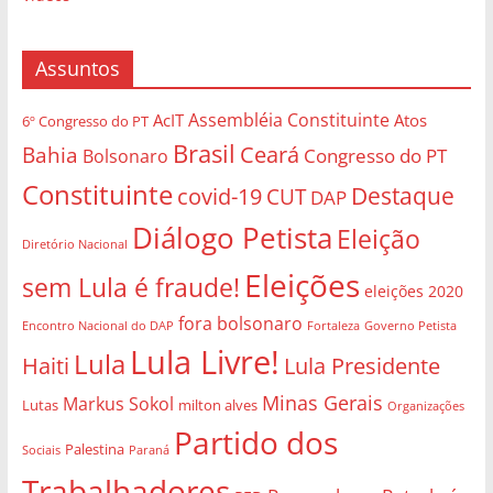
Assuntos
Assembléia Constituinte
AcIT
Atos
6º Congresso do PT
Brasil
Bahia
Ceará
Congresso do PT
Bolsonaro
Constituinte
Destaque
covid-19
CUT
DAP
Diálogo Petista
Eleição
Diretório Nacional
Eleições
sem Lula é fraude!
eleições 2020
fora bolsonaro
Governo Petista
Encontro Nacional do DAP
Fortaleza
Lula Livre!
Lula
Haiti
Lula Presidente
Minas Gerais
Markus Sokol
Lutas
milton alves
Organizações
Partido dos
Palestina
Sociais
Paraná
Trabalhadores