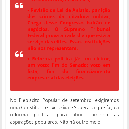
• Revisão da Lei de Anistia, punição
dos crimes da ditadura militar;
Chega desse Congresso balcão de
negócios. O Supremo Tribunal
Federal prova a cada dia que está a
serviço das elites. Essas instituições
não nos representam.
• Reforma política já: um eleitor,
um voto; fim do Senado; voto em
lista; fim do financiamento
empresarial das eleições.
No Plebiscito Popular de setembro, exigiremos
uma Constituinte Exclusiva e Soberana que faça a
reforma política, para abrir caminho às
aspirações populares. Não há outro meio!