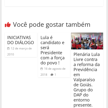
Você pode gostar também
INICIATIVAS
Lula é
DO DIÁLOGO
candidato e
será
12 de março de
Presidente
Plenária Lula
2010
com a força
Livre contra
do povo !
a reforma da
Previdência
16 de agosto de
em
2018
1
Valparaíso
de Goiás.
Grupo do
DAP do
entorno
presente.