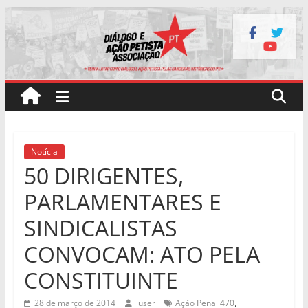
Pular
para
o
conteúdo
Notícia
50 DIRIGENTES,
PARLAMENTARES E
SINDICALISTAS
CONVOCAM: ATO PELA
CONSTITUINTE
,
28 de março de 2014
user
Ação Penal 470