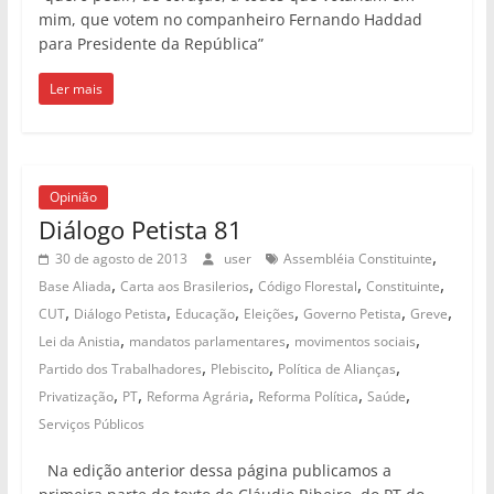
mim, que votem no companheiro Fernando Haddad
para Presidente da República”
Ler mais
Opinião
Diálogo Petista 81
,
30 de agosto de 2013
user
Assembléia Constituinte
,
,
,
,
Base Aliada
Carta aos Brasilerios
Código Florestal
Constituinte
,
,
,
,
,
,
CUT
Diálogo Petista
Educação
Eleições
Governo Petista
Greve
,
,
,
Lei da Anistia
mandatos parlamentares
movimentos sociais
,
,
,
Partido dos Trabalhadores
Plebiscito
Política de Alianças
,
,
,
,
,
Privatização
PT
Reforma Agrária
Reforma Política
Saúde
Serviços Públicos
Na edição anterior dessa página publicamos a