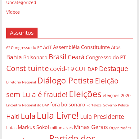
Uncategorized
Vídeos
Assuntos
Assembléia Constituinte
AcIT
Atos
6º Congresso do PT
Brasil
Bahia
Ceará
Congresso do PT
Bolsonaro
Constituinte
Destaque
covid-19
CUT
DAP
Diálogo Petista
Eleição
Diretório Nacional
Eleições
sem Lula é fraude!
eleições 2020
fora bolsonaro
Governo Petista
Encontro Nacional do DAP
Fortaleza
Lula Livre!
Lula
Haiti
Lula Presidente
Minas Gerais
Markus Sokol
Lutas
milton alves
Organizações
Partido dos