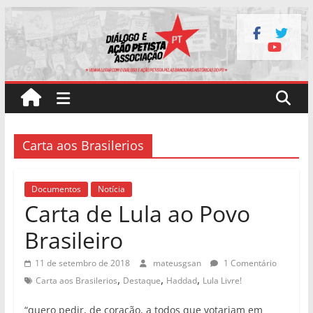
Pular
para
o
conteúdo
Carta aos Brasilerios
Documentos
Notícia
Carta de Lula ao Povo
Brasileiro
11 de setembro de 2018
mateusgsan
1 Comentário
,
,
,
Carta aos Brasilerios
Destaque
Haddad
Lula Livre!
“quero pedir, de coração, a todos que votariam em