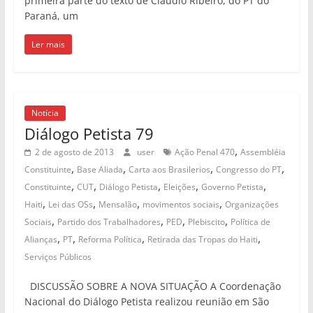
primeira parte do texto de Cláudio Ribeiro, do PT do
Paraná, um
Ler mais
Notícia
Diálogo Petista 79
,
2 de agosto de 2013
user
Ação Penal 470
Assembléia
,
,
,
,
Constituinte
Base Aliada
Carta aos Brasilerios
Congresso do PT
,
,
,
,
,
Constituinte
CUT
Diálogo Petista
Eleições
Governo Petista
,
,
,
,
Haiti
Lei das OSs
Mensalão
movimentos sociais
Organizações
,
,
,
,
Sociais
Partido dos Trabalhadores
PED
Plebiscito
Política de
,
,
,
,
Alianças
PT
Reforma Política
Retirada das Tropas do Haiti
Serviços Públicos
DISCUSSÃO SOBRE A NOVA SITUAÇÃO A Coordenação
Nacional do Diálogo Petista realizou reunião em São