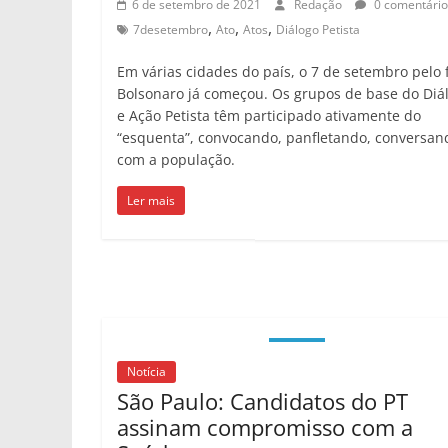
6 de setembro de 2021
Redação
0 comentário
,
,
,
7desetembro
Ato
Atos
Diálogo Petista
Em várias cidades do país, o 7 de setembro pelo 
Bolsonaro já começou. Os grupos de base do Diá
e Ação Petista têm participado ativamente do
“esquenta”, convocando, panfletando, conversan
com a população.
Ler mais
Notícia
São Paulo: Candidatos do PT
assinam compromisso com a