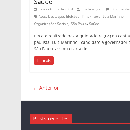
Saúde
5 de outubro de 2018
mateusgsan
0 comentár
,
,
,
,
,
Atos
Destaque
Eleições
Jilmar Tatto
Luiz Marinho
,
,
Organizações Sociais
São Paulo
Saúde
Em ato realizado nesta quinta-feira (04) na capita
paulista, Luiz Marinho, candidato a governador 
São Paulo, assinou carta de
Ler mais
← Anterior
Posts recentes