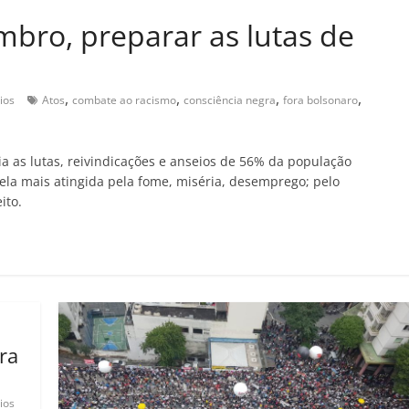
bro, preparar as lutas de
,
,
,
,
ios
Atos
combate ao racismo
consciência negra
fora bolsonaro
 as lutas, reivindicações e anseios de 56% da população
cela mais atingida pela fome, miséria, desemprego; pelo
ito.
ra
ios