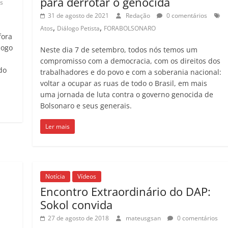
para derrotar o genocida
s
31 de agosto de 2021
Redação
0 comentários
,
,
Atos
Diálogo Petista
FORABOLSONARO
fora
logo
Neste dia 7 de setembro, todos nós temos um
compromisso com a democracia, com os direitos dos
do
trabalhadores e do povo e com a soberania nacional:
voltar a ocupar as ruas de todo o Brasil, em mais
uma jornada de luta contra o governo genocida de
Bolsonaro e seus generais.
Ler mais
Notícia
Vídeos
Encontro Extraordinário do DAP:
Sokol convida
27 de agosto de 2018
mateusgsan
0 comentários