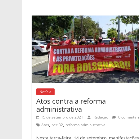
Notícia
Atos contra a reforma
administrativa
15 de setembro de 2021
Redação
0 comentár
,
,
Atos
pec 32
reforma administrativa
Nesta terça-feira, 14 de setembro, manifestações