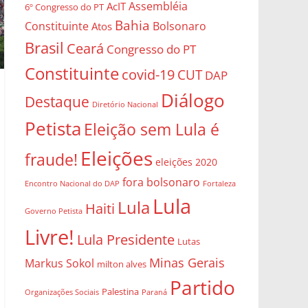
Assembléia
AcIT
6º Congresso do PT
Bahia
Constituinte
Bolsonaro
Atos
Brasil
Ceará
Congresso do PT
Constituinte
covid-19
CUT
DAP
Diálogo
Destaque
Diretório Nacional
Petista
Eleição sem Lula é
Eleições
fraude!
eleições 2020
fora bolsonaro
Encontro Nacional do DAP
Fortaleza
Lula
Lula
Haiti
Governo Petista
Livre!
Lula Presidente
Lutas
Minas Gerais
Markus Sokol
milton alves
Partido
Palestina
Organizações Sociais
Paraná