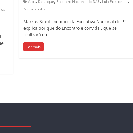
,
,
,
,
Atos
Destaque
Encontro Nacional do DAP
Lula Presidente
Markus Sokol
ios
Markus Sokol, membro da Executiva Nacional do PT,
explica por que do Encontro e convida , que se
realizará em
l
de
Ler mais