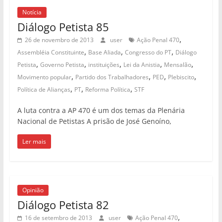
Notícia
Diálogo Petista 85
,
26 de novembro de 2013
user
Ação Penal 470
,
,
,
Assembléia Constituinte
Base Aliada
Congresso do PT
Diálogo
,
,
,
,
,
Petista
Governo Petista
instituições
Lei da Anistia
Mensalão
,
,
,
,
Movimento popular
Partido dos Trabalhadores
PED
Plebiscito
,
,
,
Política de Alianças
PT
Reforma Política
STF
A luta contra a AP 470 é um dos temas da Plenária
Nacional de Petistas A prisão de José Genoíno,
Ler mais
Opinião
Diálogo Petista 82
,
16 de setembro de 2013
user
Ação Penal 470