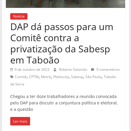
Notícia
DAP dá passos para um
Comitê contra a
privatização da Sabesp
em Taboão
9 de outubro de 2023
Roberto Salomão
0 comentários
,
,
,
,
,
,
Comitê
CPTM
Metrô
Plebiscito
Sabesp
São Paulo
Taboão
da Serra
Chegou a ter doze trabalhadores a reunião convocada
pelo DAP para discutir a conjuntura política e eleitoral,
e a questão
Ler mais