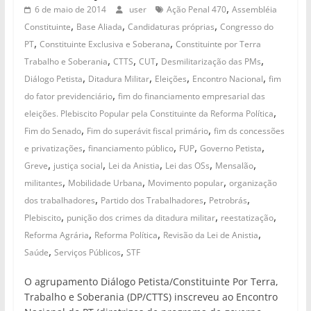
,
6 de maio de 2014
user
Ação Penal 470
Assembléia
,
,
,
Constituinte
Base Aliada
Candidaturas próprias
Congresso do
,
,
PT
Constituinte Exclusiva e Soberana
Constituinte por Terra
,
,
,
,
Trabalho e Soberania
CTTS
CUT
Desmilitarização das PMs
,
,
,
,
Diálogo Petista
Ditadura Militar
Eleições
Encontro Nacional
fim
,
do fator previdenciário
fim do financiamento empresarial das
,
eleições. Plebiscito Popular pela Constituinte da Reforma Política
,
,
Fim do Senado
Fim do superávit fiscal primário
fim ds concessões
,
,
,
,
e privatizações
financiamento público
FUP
Governo Petista
,
,
,
,
,
Greve
justiça social
Lei da Anistia
Lei das OSs
Mensalão
,
,
,
militantes
Mobilidade Urbana
Movimento popular
organização
,
,
,
dos trabalhadores
Partido dos Trabalhadores
Petrobrás
,
,
,
Plebiscito
punição dos crimes da ditadura militar
reestatização
,
,
,
Reforma Agrária
Reforma Política
Revisão da Lei de Anistia
,
,
Saúde
Serviços Públicos
STF
O agrupamento Diálogo Petista/Constituinte Por Terra,
Trabalho e Soberania (DP/CTTS) inscreveu ao Encontro