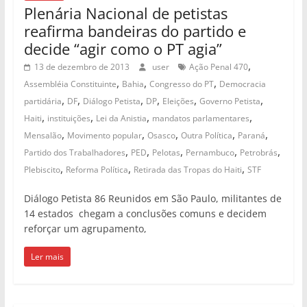
Plenária Nacional de petistas
reafirma bandeiras do partido e
decide “agir como o PT agia”
,
13 de dezembro de 2013
user
Ação Penal 470
,
,
,
Assembléia Constituinte
Bahia
Congresso do PT
Democracia
,
,
,
,
,
,
partidária
DF
Diálogo Petista
DP
Eleições
Governo Petista
,
,
,
,
Haiti
instituições
Lei da Anistia
mandatos parlamentares
,
,
,
,
,
Mensalão
Movimento popular
Osasco
Outra Política
Paraná
,
,
,
,
,
Partido dos Trabalhadores
PED
Pelotas
Pernambuco
Petrobrás
,
,
,
Plebiscito
Reforma Política
Retirada das Tropas do Haiti
STF
Diálogo Petista 86 Reunidos em São Paulo, militantes de
14 estados chegam a conclusões comuns e decidem
reforçar um agrupamento,
Ler mais