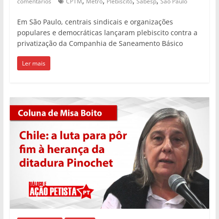
,
,
,
,
comentários
CPTM
Metrô
Plebiscito
Sabesp
São Paulo
Em São Paulo, centrais sindicais e organizações
populares e democráticas lançaram plebiscito contra a
privatização da Companhia de Saneamento Básico
Ler mais