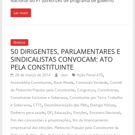
Nacional do PT (diretrizes de programa de governo
Ler mais
Notícia
50 DIRIGENTES, PARLAMENTARES E
SINDICALISTAS CONVOCAM: ATO
PELA CONSTITUINTE
,
28 de março de 2014
user
Ação Penal 470
,
,
,
Assembléia Constituinte
Base Aliada
Comissão Verdade
Comitê
,
,
,
do Plebiscito Popular pela Constituinte
Congresso
Constituinte
,
Constituinte Exclusiva e Soberana
Constituinte por Terra Trabalho
,
,
,
,
e Soberania
CTTS
Desmilitarização das PMs
Diálogo Petista
,
,
,
,
,
Dinheiro para saúde
DP
Educação
Eleições
Encontro Nacional
,
Fim das concessões e privatizações
fim do financiamento
empresarial das eleições. Plebiscito Popular pela Constituinte da
,
,
,