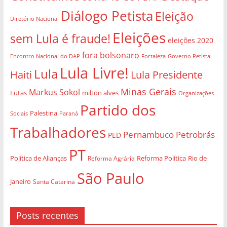
Diálogo Petista
Eleição
Diretório Nacional
Eleições
sem Lula é fraude!
eleições 2020
fora bolsonaro
Governo Petista
Encontro Nacional do DAP
Fortaleza
Lula Livre!
Lula
Haiti
Lula Presidente
Minas Gerais
Markus Sokol
Lutas
milton alves
Organizações
Partido dos
Palestina
Sociais
Paraná
Trabalhadores
Pernambuco
Petrobrás
PED
PT
Política de Alianças
Rio de
Reforma Agrária
Reforma Política
São Paulo
Janeiro
Santa Catarina
Posts recentes