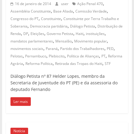
,
16 de janeiro de 2014
user
Ação Penal 470
,
,
,
Assembléia Constituinte
Base Aliada
Comissão Verdade
,
,
Congresso do PT
Constituinte
Constituinte por Terra Trabalho e
,
,
,
Soberania
Democracia partidária
Diálogo Petista
Distribuição de
,
,
,
,
,
,
Renda
DP
Eleições
Governo Petista
Haiti
instituições
,
,
,
mandatos parlamentares
Mensalão
Movimento popular
,
,
,
,
movimentos sociais
Paraná
Partido dos Trabalhadores
PED
,
,
,
,
,
Pelotas
Pernambuco
Plebiscito
Política de Alianças
PT
Reforma
,
,
,
Agrária
Reforma Política
Retirada das Tropas do Haiti
STF
Diálogo Petista nº 87 Helder Lopes, membro da
Secretaria de Juventude do PT (PE) e da assessoria do
deputado Fernando
Ler mais
Notícia