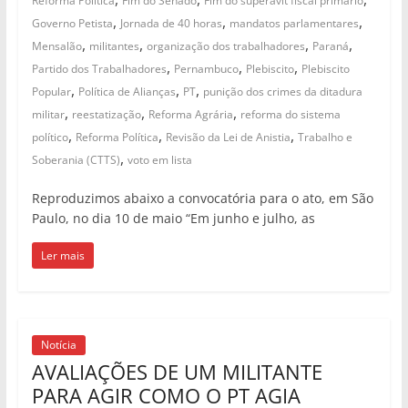
Reforma Política
Fim do Senado
Fim do superávit fiscal primário
,
,
,
Governo Petista
Jornada de 40 horas
mandatos parlamentares
,
,
,
,
Mensalão
militantes
organização dos trabalhadores
Paraná
,
,
,
Partido dos Trabalhadores
Pernambuco
Plebiscito
Plebiscito
,
,
,
Popular
Política de Alianças
PT
punição dos crimes da ditadura
,
,
,
militar
reestatização
Reforma Agrária
reforma do sistema
,
,
,
político
Reforma Política
Revisão da Lei de Anistia
Trabalho e
,
Soberania (CTTS)
voto em lista
Reproduzimos abaixo a convocatória para o ato, em São
Paulo, no dia 10 de maio “Em junho e julho, as
Ler mais
Notícia
AVALIAÇÕES DE UM MILITANTE
PARA AGIR COMO O PT AGIA