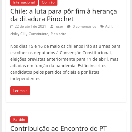
Internacional
Opinião
Chile: a luta para pôr fim à herança
da ditadura Pinochet
,
22 de abril de 2021
user
0 comentários
AcIT
,
,
,
chile
CILI
Constituinte
Plebiscito
Nos dias 15 e 16 de maio os chilenos irão às urnas para
escolher os deputados à Convenção Constitucional,
eleições previstas anteriormente para 11 de abril, mas
adiadas em função da pandemia. Estão inscritos
candidatos pelos partidos oficiais e por listas
independentes.
Ler mais
Partido
Contribuição ao Encontro do PT