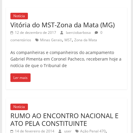
Notícia
Vitória do MST-Zona da Mata (MG)
12 de dezembro de 2017
laerciobarbosa
0
,
,
comentários
Minas Gerais
MST
Zona da Mata
As companheiras e companheiros do acampamento
Gabriel Pimenta em Coronel Pacheco, receberam hoje a
notícia de que o Tribunal de
Ler mais
Notícia
RUMO AO ENCONTRO NACIONAL E
ATO PELA CONSTITUINTE
,
14 de fevereiro de 2014
user
Ação Penal 470