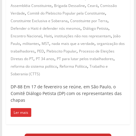
,
,
,
Assembléia Constituinte
Brigada Dessaline
Ceará
Comissão
,
,
Verdade
Comitê do Plebiscito Popular pela Constituinte
,
,
Constituinte Exclusiva e Soberana
Constituinte por Terra
,
,
Defender o Haiti é defender nós mesmos
Diálogo Petista
,
,
,
Encontro Nacional
Haiti
instituições não nos representam
João
,
,
,
,
Paulo
militantes
MST
nada mais que a verdade
organização dos
,
,
,
trabalhadores
PED
Plebiscito Popular
Processo de Eleições
,
,
,
Diretas do PT
PT 34 anos
PT para lutar pelos trabalhadores
,
,
reforma do sistema político
Reforma Política
Trabalho e
Soberania (CTTS)
DP-88 Em 17 de fevereiro se reúne, em São Paulo, o
Comitê Diálogo Petista (DP) com os representantes das
chapas
Ler mais