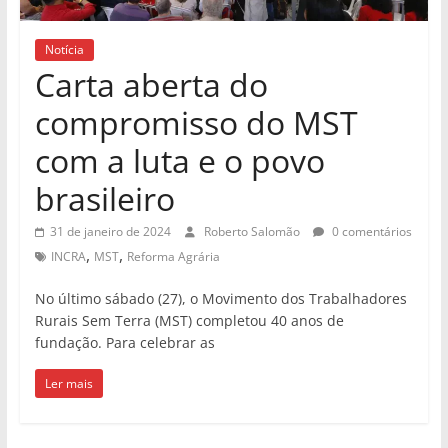
Notícia
Carta aberta do
compromisso do MST
com a luta e o povo
brasileiro
31 de janeiro de 2024
Roberto Salomão
0 comentários
,
,
INCRA
MST
Reforma Agrária
No último sábado (27), o Movimento dos Trabalhadores
Rurais Sem Terra (MST) completou 40 anos de
fundação. Para celebrar as
Ler mais