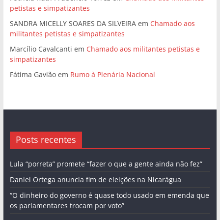
petistas e simpatizantes
SANDRA MICELLY SOARES DA SILVEIRA
em
Chamado aos
militantes petistas e simpatizantes
Marcílio Cavalcanti
em
Chamado aos militantes petistas e
simpatizantes
Fátima Gavião
em
Rumo à Plenária Nacional
Posts recentes
Lula “porreta” promete “fazer o que a gente ainda não fez”
Daniel Ortega anuncia fim de eleições na Nicarágua
“O dinheiro do governo é quase todo usado em emenda que
os parlamentares trocam por voto”