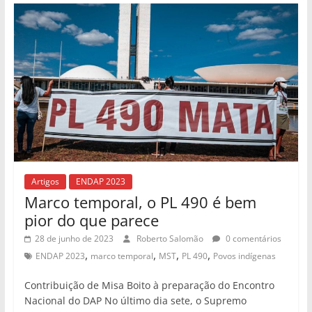
Artigos
ENDAP 2023
Marco temporal, o PL 490 é bem
pior do que parece
28 de junho de 2023
Roberto Salomão
0 comentários
,
,
,
,
ENDAP 2023
marco temporal
MST
PL 490
Povos indígenas
Contribuição de Misa Boito à preparação do Encontro
Nacional do DAP No último dia sete, o Supremo