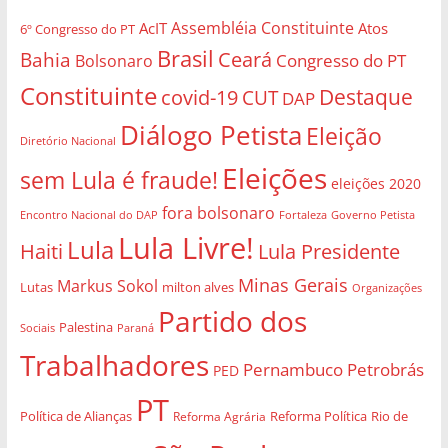
Assembléia Constituinte
AcIT
Atos
6º Congresso do PT
Brasil
Bahia
Ceará
Congresso do PT
Bolsonaro
Constituinte
Destaque
covid-19
CUT
DAP
Diálogo Petista
Eleição
Diretório Nacional
Eleições
sem Lula é fraude!
eleições 2020
fora bolsonaro
Governo Petista
Encontro Nacional do DAP
Fortaleza
Lula Livre!
Lula
Haiti
Lula Presidente
Minas Gerais
Markus Sokol
Lutas
milton alves
Organizações
Partido dos
Palestina
Sociais
Paraná
Trabalhadores
Pernambuco
Petrobrás
PED
PT
Política de Alianças
Rio de
Reforma Agrária
Reforma Política