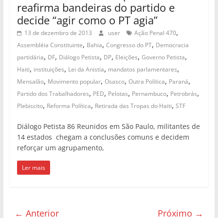
reafirma bandeiras do partido e
decide “agir como o PT agia”
,
13 de dezembro de 2013
user
Ação Penal 470
,
,
,
Assembléia Constituinte
Bahia
Congresso do PT
Democracia
,
,
,
,
,
,
partidária
DF
Diálogo Petista
DP
Eleições
Governo Petista
,
,
,
,
Haiti
instituições
Lei da Anistia
mandatos parlamentares
,
,
,
,
,
Mensalão
Movimento popular
Osasco
Outra Política
Paraná
,
,
,
,
,
Partido dos Trabalhadores
PED
Pelotas
Pernambuco
Petrobrás
,
,
,
Plebiscito
Reforma Política
Retirada das Tropas do Haiti
STF
Diálogo Petista 86 Reunidos em São Paulo, militantes de
14 estados chegam a conclusões comuns e decidem
reforçar um agrupamento,
Ler mais
← Anterior
Próximo →