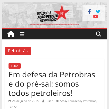
Pular
para
o
conteúdo
Petrobrás
Lutas
Em defesa da Petrobras
e do pré-sal: somos
todos petroleiros!
,
,
,
26 de julho de 2015
user
Atos
Educação
Petrobrás
Pré-Sal