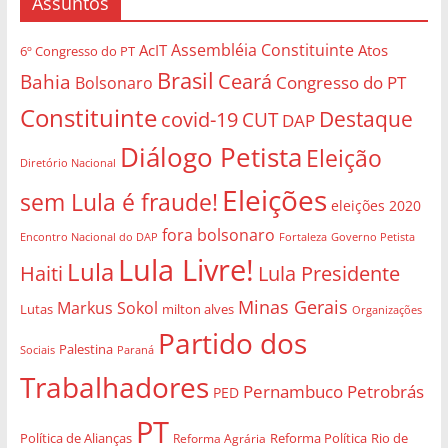
Assuntos
Assembléia Constituinte
AcIT
Atos
6º Congresso do PT
Brasil
Bahia
Ceará
Congresso do PT
Bolsonaro
Constituinte
Destaque
covid-19
CUT
DAP
Diálogo Petista
Eleição
Diretório Nacional
Eleições
sem Lula é fraude!
eleições 2020
fora bolsonaro
Governo Petista
Encontro Nacional do DAP
Fortaleza
Lula Livre!
Lula
Haiti
Lula Presidente
Minas Gerais
Markus Sokol
Lutas
milton alves
Organizações
Partido dos
Palestina
Sociais
Paraná
Trabalhadores
Pernambuco
Petrobrás
PED
PT
Política de Alianças
Rio de
Reforma Agrária
Reforma Política