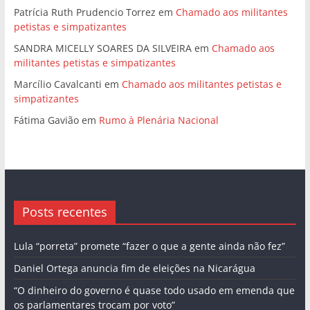
Patrícia Ruth Prudencio Torrez
em
Chamado aos militantes
petistas e simpatizantes
SANDRA MICELLY SOARES DA SILVEIRA
em
Chamado aos
militantes petistas e simpatizantes
Marcílio Cavalcanti
em
Chamado aos militantes petistas e
simpatizantes
Fátima Gavião
em
Rumo à Plenária Nacional
Posts recentes
Lula “porreta” promete “fazer o que a gente ainda não fez”
Daniel Ortega anuncia fim de eleições na Nicarágua
“O dinheiro do governo é quase todo usado em emenda que
os parlamentares trocam por voto”