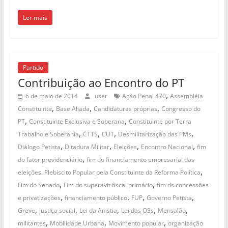
Ler mais
Partido
Contribuição ao Encontro do PT
,
6 de maio de 2014
user
Ação Penal 470
Assembléia
,
,
,
Constituinte
Base Aliada
Candidaturas próprias
Congresso do
,
,
PT
Constituinte Exclusiva e Soberana
Constituinte por Terra
,
,
,
,
Trabalho e Soberania
CTTS
CUT
Desmilitarização das PMs
,
,
,
,
Diálogo Petista
Ditadura Militar
Eleições
Encontro Nacional
fim
,
do fator previdenciário
fim do financiamento empresarial das
,
eleições. Plebiscito Popular pela Constituinte da Reforma Política
,
,
Fim do Senado
Fim do superávit fiscal primário
fim ds concessões
,
,
,
,
e privatizações
financiamento público
FUP
Governo Petista
,
,
,
,
,
Greve
justiça social
Lei da Anistia
Lei das OSs
Mensalão
,
,
,
militantes
Mobilidade Urbana
Movimento popular
organização