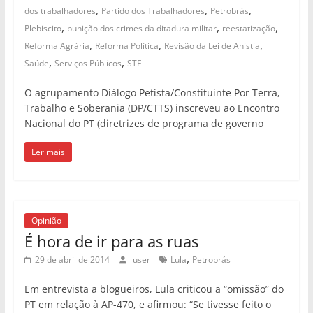
,
,
,
dos trabalhadores
Partido dos Trabalhadores
Petrobrás
,
,
,
Plebiscito
punição dos crimes da ditadura militar
reestatização
,
,
,
Reforma Agrária
Reforma Política
Revisão da Lei de Anistia
,
,
Saúde
Serviços Públicos
STF
O agrupamento Diálogo Petista/Constituinte Por Terra,
Trabalho e Soberania (DP/CTTS) inscreveu ao Encontro
Nacional do PT (diretrizes de programa de governo
Ler mais
Opinião
É hora de ir para as ruas
,
29 de abril de 2014
user
Lula
Petrobrás
Em entrevista a blogueiros, Lula criticou a “omissão” do
PT em relação à AP-470, e afirmou: “Se tivesse feito o