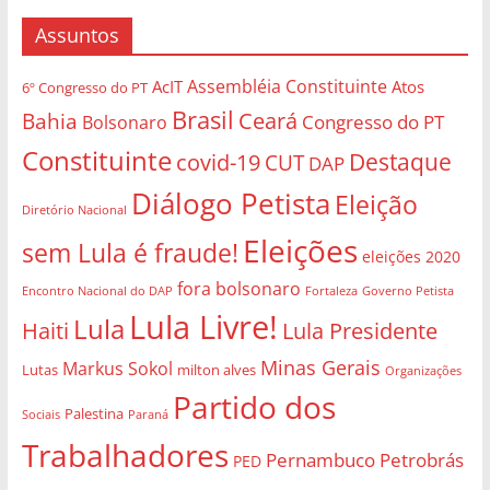
Assuntos
Assembléia Constituinte
AcIT
Atos
6º Congresso do PT
Brasil
Bahia
Ceará
Congresso do PT
Bolsonaro
Constituinte
Destaque
covid-19
CUT
DAP
Diálogo Petista
Eleição
Diretório Nacional
Eleições
sem Lula é fraude!
eleições 2020
fora bolsonaro
Governo Petista
Encontro Nacional do DAP
Fortaleza
Lula Livre!
Lula
Haiti
Lula Presidente
Minas Gerais
Markus Sokol
Lutas
milton alves
Organizações
Partido dos
Palestina
Sociais
Paraná
Trabalhadores
Pernambuco
Petrobrás
PED