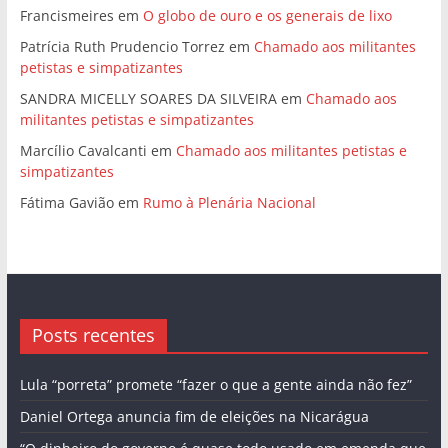
Francismeires
em
O globo de ouro e os generais de lixo
Patrícia Ruth Prudencio Torrez
em
Chamado aos militantes
petistas e simpatizantes
SANDRA MICELLY SOARES DA SILVEIRA
em
Chamado aos
militantes petistas e simpatizantes
Marcílio Cavalcanti
em
Chamado aos militantes petistas e
simpatizantes
Fátima Gavião
em
Rumo à Plenária Nacional
Posts recentes
Lula “porreta” promete “fazer o que a gente ainda não fez”
Daniel Ortega anuncia fim de eleições na Nicarágua