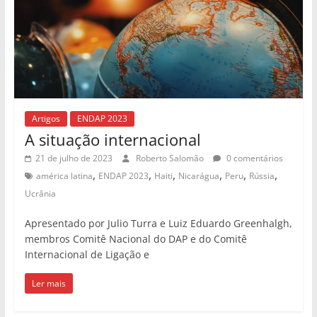
Artigos
ENDAP 2023
A situação internacional
21 de julho de 2023
Roberto Salomão
0 comentários
,
,
,
,
,
,
américa latina
ENDAP 2023
Haiti
Nicarágua
Peru
Rússia
Ucrânia
Apresentado por Julio Turra e Luiz Eduardo Greenhalgh,
membros Comitê Nacional do DAP e do Comitê
Internacional de Ligação e
Ler mais