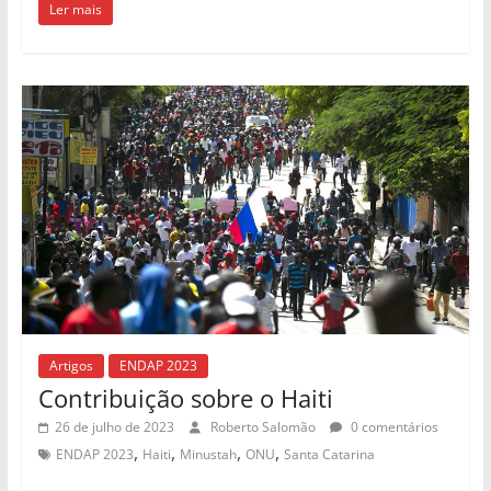
Ler mais
Artigos
ENDAP 2023
Contribuição sobre o Haiti
26 de julho de 2023
Roberto Salomão
0 comentários
,
,
,
,
ENDAP 2023
Haiti
Minustah
ONU
Santa Catarina