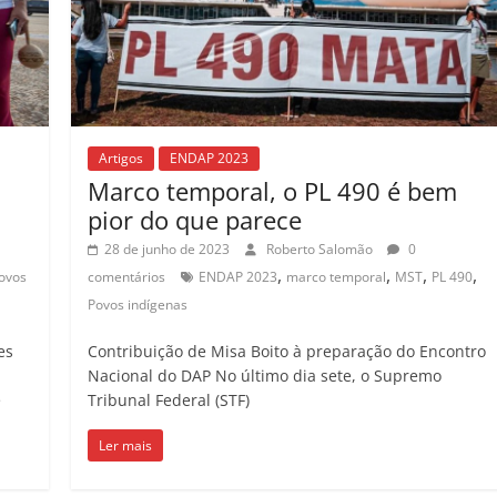
Artigos
ENDAP 2023
Marco temporal, o PL 490 é bem
pior do que parece
28 de junho de 2023
Roberto Salomão
0
,
,
,
,
ovos
comentários
ENDAP 2023
marco temporal
MST
PL 490
Povos indígenas
es
Contribuição de Misa Boito à preparação do Encontro
Nacional do DAP No último dia sete, o Supremo
e
Tribunal Federal (STF)
Ler mais