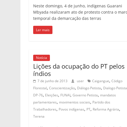
Neste domingo, 4 de junho, indígenas Guarani
Mbyada realizaram ato de protesto contra o mar
temporal da demarcação das terras
Ler mais
Notícia
Lições da ocupação do PT pelos
índios
,
7 de junho de 2013
user
Caigangue
Código
,
,
,
Florestal
Conscientização
Diálogo Petista
Dialogo Petist
,
,
,
,
DP-76
Eleições
FUNAI
Governo Petista
mandatos
,
,
parlamentares
movimentos sociais
Partido dos
,
,
,
,
Trabalhadores
Povos indígenas
PT
Reforma Agrária
Terena