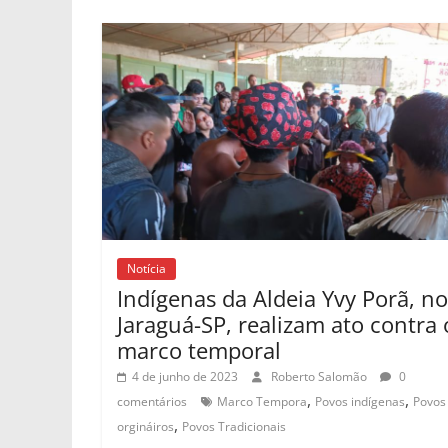
Notícia
Indígenas da Aldeia Yvy Porã, no
Jaraguá-SP, realizam ato contra 
marco temporal
4 de junho de 2023
Roberto Salomão
0
,
,
comentários
Marco Tempora
Povos indígenas
Povos
,
orgináiros
Povos Tradicionais