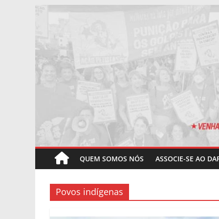
Pular
para
o
conteúdo
QUEM SOMOS NÓS
ASSOCIE-SE AO DA
Povos indígenas