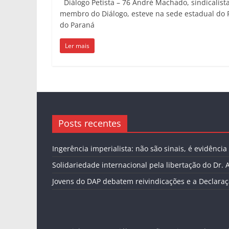
Diálogo Petista – 76 André Machado, sindicalist
membro do Diálogo, esteve na sede estadual do 
do Paraná
Ler mais
Posts recentes
Ingerência imperialista: não são sinais, é evidência
Solidariedade internacional pela libertação do Dr. 
Jovens do DAP debatem reivindicações e a Declaraç