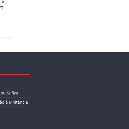
a e
PT
Abu Safiya
ão à Militância