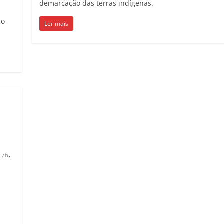
demarcação das terras indígenas.
co
Ler mais
,
a 76