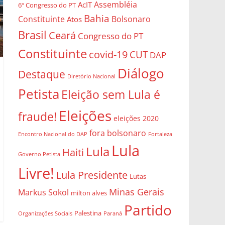
Assembléia
AcIT
6º Congresso do PT
Bahia
Constituinte
Bolsonaro
Atos
Brasil
Ceará
Congresso do PT
Constituinte
covid-19
CUT
DAP
Diálogo
Destaque
Diretório Nacional
Petista
Eleição sem Lula é
Eleições
fraude!
eleições 2020
fora bolsonaro
Encontro Nacional do DAP
Fortaleza
Lula
Lula
Haiti
Governo Petista
Livre!
Lula Presidente
Lutas
Minas Gerais
Markus Sokol
milton alves
Partido
Palestina
Organizações Sociais
Paraná