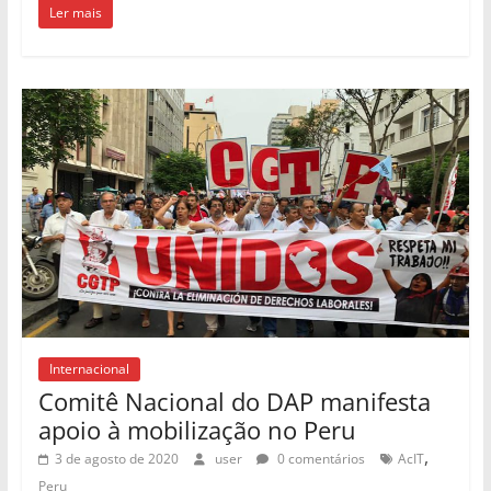
Ler mais
Internacional
Comitê Nacional do DAP manifesta
apoio à mobilização no Peru
,
3 de agosto de 2020
user
0 comentários
AcIT
Peru