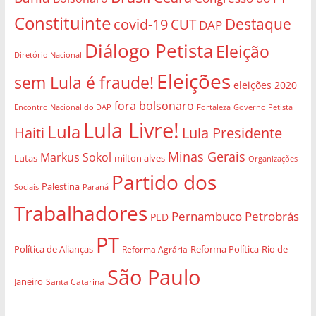
Constituinte
Destaque
covid-19
CUT
DAP
Diálogo Petista
Eleição
Diretório Nacional
Eleições
sem Lula é fraude!
eleições 2020
fora bolsonaro
Governo Petista
Encontro Nacional do DAP
Fortaleza
Lula Livre!
Lula
Haiti
Lula Presidente
Minas Gerais
Markus Sokol
Lutas
milton alves
Organizações
Partido dos
Palestina
Sociais
Paraná
Trabalhadores
Pernambuco
Petrobrás
PED
PT
Política de Alianças
Rio de
Reforma Agrária
Reforma Política
São Paulo
Janeiro
Santa Catarina