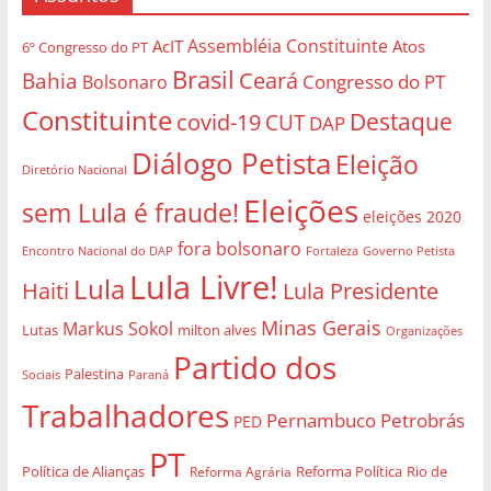
Assembléia Constituinte
AcIT
Atos
6º Congresso do PT
Brasil
Bahia
Ceará
Congresso do PT
Bolsonaro
Constituinte
Destaque
covid-19
CUT
DAP
Diálogo Petista
Eleição
Diretório Nacional
Eleições
sem Lula é fraude!
eleições 2020
fora bolsonaro
Governo Petista
Encontro Nacional do DAP
Fortaleza
Lula Livre!
Lula
Haiti
Lula Presidente
Minas Gerais
Markus Sokol
Lutas
milton alves
Organizações
Partido dos
Palestina
Sociais
Paraná
Trabalhadores
Pernambuco
Petrobrás
PED
PT
Política de Alianças
Rio de
Reforma Agrária
Reforma Política