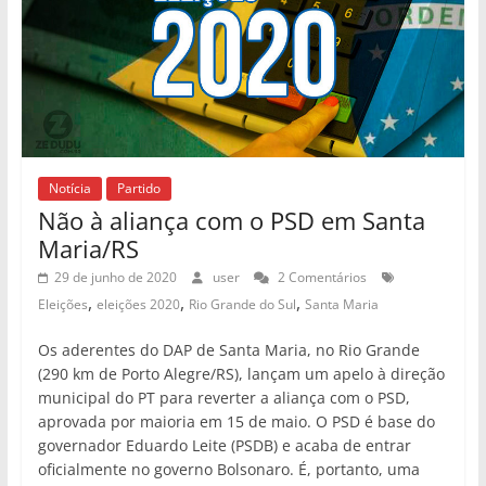
Notícia
Partido
Não à aliança com o PSD em Santa
Maria/RS
29 de junho de 2020
user
2 Comentários
,
,
,
Eleições
eleições 2020
Rio Grande do Sul
Santa Maria
Os aderentes do DAP de Santa Maria, no Rio Grande
(290 km de Porto Alegre/RS), lançam um apelo à direção
municipal do PT para reverter a aliança com o PSD,
aprovada por maioria em 15 de maio. O PSD é base do
governador Eduardo Leite (PSDB) e acaba de entrar
oficialmente no governo Bolsonaro. É, portanto, uma