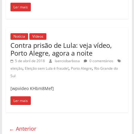
Ler mais
Notícia
Vídeos
Contra prisão de Lula: veja vídeo,
Porto Alegre, agora a noite
5 de abril de 2018
laerciobarbosa
0 comentários
,
,
,
eleição
Eleição sem Lula é fraude!
Porto Alegre
Rio Grande do
Sul
[wpvideo KHbm8Mef]
Ler mais
← Anterior