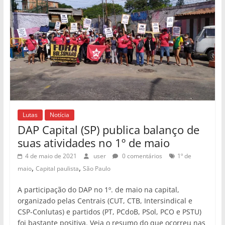
Lutas
Notícia
DAP Capital (SP) publica balanço de
suas atividades no 1º de maio
4 de maio de 2021
user
0 comentários
1º de
,
,
maio
Capital paulista
São Paulo
A participação do DAP no 1º. de maio na capital,
organizado pelas Centrais (CUT, CTB, Intersindical e
CSP-Conlutas) e partidos (PT, PCdoB, PSol, PCO e PSTU)
foi bastante positiva. Veja o resumo do que ocorreu nas