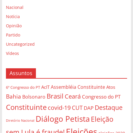
Nacional
Notícia
Opinião
Partido
Uncategorized
Vídeos
Assuntos
Assembléia Constituinte
AcIT
Atos
6º Congresso do PT
Brasil
Bahia
Ceará
Congresso do PT
Bolsonaro
Constituinte
Destaque
covid-19
CUT
DAP
Diálogo Petista
Eleição
Diretório Nacional
Eleições
sem Lula é fraude!