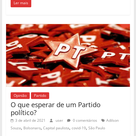
Ler mais
Opinião
Partido
O que esperar de um Partido
político?
3 de abril de 2021
user
0 comentários
Adilson
,
,
,
,
Souza
Bolsonaro
Capital paulista
covid-19
São Paulo