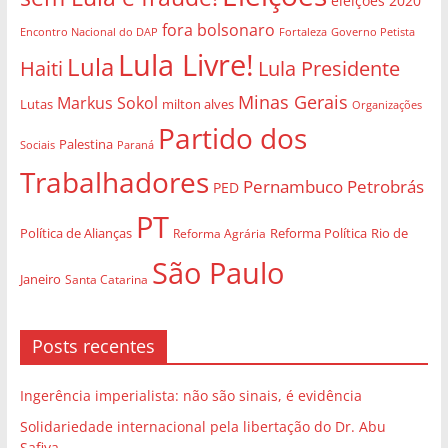
eleições 2020
fora bolsonaro
Governo Petista
Encontro Nacional do DAP
Fortaleza
Lula Livre!
Lula
Haiti
Lula Presidente
Minas Gerais
Markus Sokol
Lutas
milton alves
Organizações
Partido dos
Palestina
Sociais
Paraná
Trabalhadores
Pernambuco
Petrobrás
PED
PT
Política de Alianças
Rio de
Reforma Agrária
Reforma Política
São Paulo
Janeiro
Santa Catarina
Posts recentes
Ingerência imperialista: não são sinais, é evidência
Solidariedade internacional pela libertação do Dr. Abu
Safiya