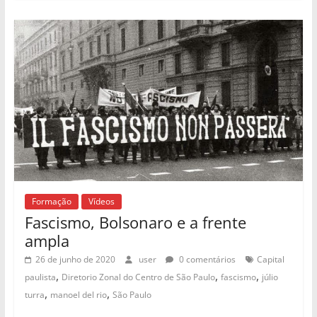
Formação
Vídeos
Fascismo, Bolsonaro e a frente
ampla
26 de junho de 2020
user
0 comentários
Capital
,
,
,
paulista
Diretorio Zonal do Centro de São Paulo
fascismo
júlio
,
,
turra
manoel del rio
São Paulo