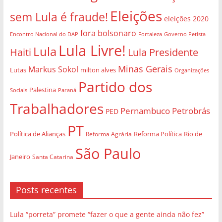
Eleições
sem Lula é fraude!
eleições 2020
fora bolsonaro
Governo Petista
Encontro Nacional do DAP
Fortaleza
Lula Livre!
Lula
Haiti
Lula Presidente
Minas Gerais
Markus Sokol
Lutas
milton alves
Organizações
Partido dos
Palestina
Sociais
Paraná
Trabalhadores
Pernambuco
Petrobrás
PED
PT
Política de Alianças
Rio de
Reforma Agrária
Reforma Política
São Paulo
Janeiro
Santa Catarina
Posts recentes
Lula “porreta” promete “fazer o que a gente ainda não fez”