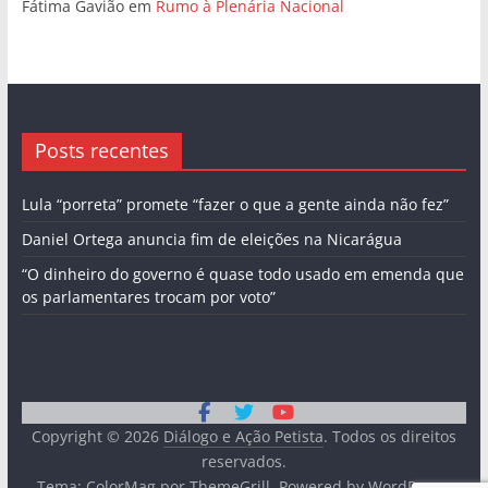
Fátima Gavião
em
Rumo à Plenária Nacional
Posts recentes
Lula “porreta” promete “fazer o que a gente ainda não fez”
Daniel Ortega anuncia fim de eleições na Nicarágua
“O dinheiro do governo é quase todo usado em emenda que
os parlamentares trocam por voto”
Copyright © 2026
Diálogo e Ação Petista
. Todos os direitos
reservados.
Tema:
ColorMag
por ThemeGrill. Powered by
WordPress
.