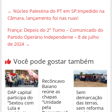
←
Núcleo Palestina do PT em SP:Impedido na
Câmara, lançamento foi nas ruas!
França: Depois do 2° Turno – Comunicado do
Partido Operário Independente – 8 de julho
de 2024
→
Você pode gostar também
Recôncavo
Baiano
reúne as
DAP capital
Sem
chapas
participa do
demarcação
“Unidade
“Sextou com
das terras,
pela
Lula e
sem reforma