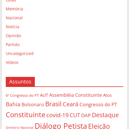
Memória
Nacional
Notícia
Opinião
Partido
Uncategorized
Vídeos
Assuntos
Assembléia Constituinte
AcIT
Atos
6º Congresso do PT
Brasil
Bahia
Ceará
Congresso do PT
Bolsonaro
Constituinte
Destaque
covid-19
CUT
DAP
Diálogo Petista
Eleição
Diretório Nacional