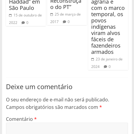
Reconstruçã
Haddad” em
agrária e
o do PT”
São Paulo
com o marco
temporal, os
25 de março de
15 de outubro de
povos
2017
0
2022
0
indígenas
viram alvos
fáceis de
fazendeiros
armados
23 de janeiro de
2024
0
Deixe um comentário
O seu endereço de e-mail não será publicado.
Campos obrigatórios são marcados com
*
Comentário
*