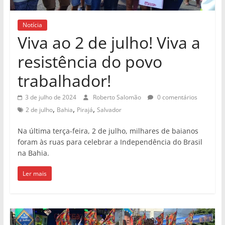
Notícia
Viva ao 2 de julho! Viva a
resistência do povo
trabalhador!
3 de julho de 2024
Roberto Salomão
0 comentários
,
,
,
2 de julho
Bahia
Pirajá
Salvador
Na última terça-feira, 2 de julho, milhares de baianos
foram às ruas para celebrar a Independência do Brasil
na Bahia.
Ler mais