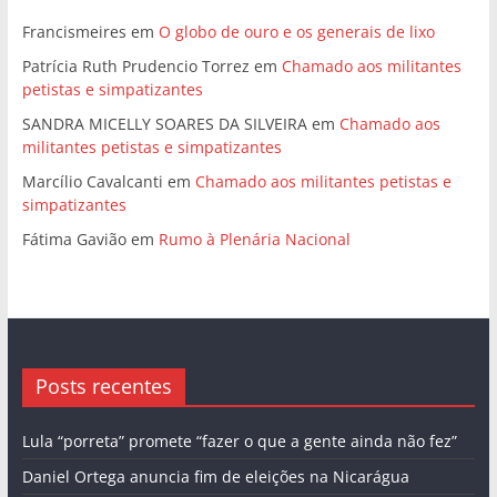
Francismeires
em
O globo de ouro e os generais de lixo
Patrícia Ruth Prudencio Torrez
em
Chamado aos militantes
petistas e simpatizantes
SANDRA MICELLY SOARES DA SILVEIRA
em
Chamado aos
militantes petistas e simpatizantes
Marcílio Cavalcanti
em
Chamado aos militantes petistas e
simpatizantes
Fátima Gavião
em
Rumo à Plenária Nacional
Posts recentes
Lula “porreta” promete “fazer o que a gente ainda não fez”
Daniel Ortega anuncia fim de eleições na Nicarágua