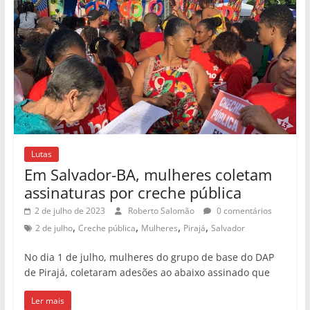
Lutas
Em Salvador-BA, mulheres coletam
assinaturas por creche pública
2 de julho de 2023
Roberto Salomão
0 comentários
,
,
,
,
2 de julho
Creche pública
Mulheres
Pirajá
Salvador
No dia 1 de julho, mulheres do grupo de base do DAP
de Pirajá, coletaram adesões ao abaixo assinado que
Ler mais