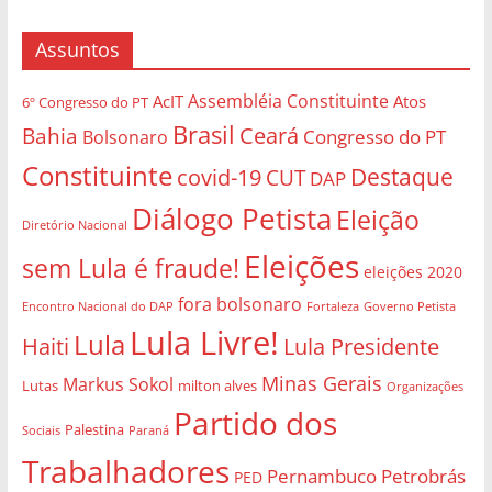
Assuntos
Assembléia Constituinte
AcIT
Atos
6º Congresso do PT
Brasil
Bahia
Ceará
Congresso do PT
Bolsonaro
Constituinte
Destaque
covid-19
CUT
DAP
Diálogo Petista
Eleição
Diretório Nacional
Eleições
sem Lula é fraude!
eleições 2020
fora bolsonaro
Governo Petista
Encontro Nacional do DAP
Fortaleza
Lula Livre!
Lula
Haiti
Lula Presidente
Minas Gerais
Markus Sokol
Lutas
milton alves
Organizações
Partido dos
Palestina
Sociais
Paraná
Trabalhadores
Pernambuco
Petrobrás
PED