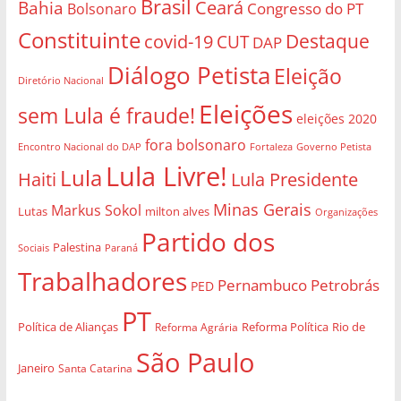
Brasil
Bahia
Ceará
Congresso do PT
Bolsonaro
Constituinte
Destaque
covid-19
CUT
DAP
Diálogo Petista
Eleição
Diretório Nacional
Eleições
sem Lula é fraude!
eleições 2020
fora bolsonaro
Governo Petista
Encontro Nacional do DAP
Fortaleza
Lula Livre!
Lula
Haiti
Lula Presidente
Minas Gerais
Markus Sokol
Lutas
milton alves
Organizações
Partido dos
Palestina
Sociais
Paraná
Trabalhadores
Pernambuco
Petrobrás
PED
PT
Política de Alianças
Rio de
Reforma Agrária
Reforma Política
São Paulo
Janeiro
Santa Catarina