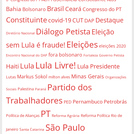
Brasil
Bahia
Ceará
Congresso do PT
Bolsonaro
Constituinte
Destaque
covid-19
CUT
DAP
Diálogo Petista
Eleição
Diretório Nacional
Eleições
sem Lula é fraude!
eleições 2020
fora bolsonaro
Governo Petista
Encontro Nacional do DAP
Fortaleza
Lula Livre!
Lula
Haiti
Lula Presidente
Minas Gerais
Markus Sokol
Lutas
milton alves
Organizações
Partido dos
Palestina
Sociais
Paraná
Trabalhadores
Pernambuco
Petrobrás
PED
PT
Política de Alianças
Rio de
Reforma Agrária
Reforma Política
São Paulo
Janeiro
Santa Catarina