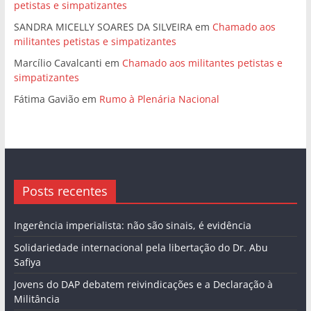
petistas e simpatizantes
SANDRA MICELLY SOARES DA SILVEIRA
em
Chamado aos
militantes petistas e simpatizantes
Marcílio Cavalcanti
em
Chamado aos militantes petistas e
simpatizantes
Fátima Gavião
em
Rumo à Plenária Nacional
Posts recentes
Ingerência imperialista: não são sinais, é evidência
Solidariedade internacional pela libertação do Dr. Abu
Safiya
Jovens do DAP debatem reivindicações e a Declaração à
Militância