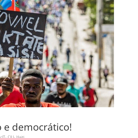
 e democrático!
,
,
cIT
CILI
Haiti