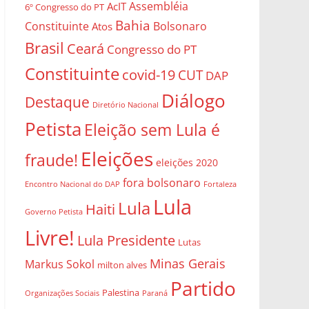
Assembléia
AcIT
6º Congresso do PT
Bahia
Constituinte
Bolsonaro
Atos
Brasil
Ceará
Congresso do PT
Constituinte
covid-19
CUT
DAP
Diálogo
Destaque
Diretório Nacional
Petista
Eleição sem Lula é
Eleições
fraude!
eleições 2020
fora bolsonaro
Encontro Nacional do DAP
Fortaleza
Lula
Lula
Haiti
Governo Petista
Livre!
Lula Presidente
Lutas
Minas Gerais
Markus Sokol
milton alves
Partido
Palestina
Organizações Sociais
Paraná