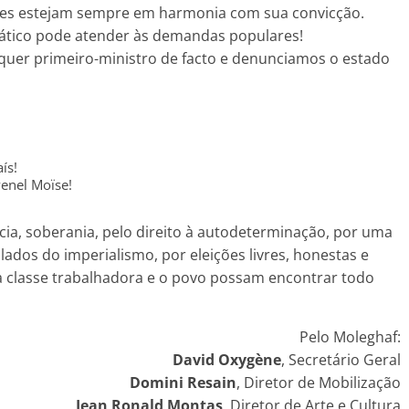
ações estejam sempre em harmonia com sua convicção.
rático pode atender às demandas populares!
uer primeiro-ministro de facto e denunciamos o estado
ís!
venel Moïse!
ia, soberania, pelo direito à autodeterminação, por uma
ados do imperialismo, por eleições livres, honestas e
 a classe trabalhadora e o povo possam encontrar todo
Pelo Moleghaf:
David Oxygène
, Secretário Geral
Domini Resain
, Diretor de Mobilização
Jean Ronald Montas
, Diretor de Arte e Cultura