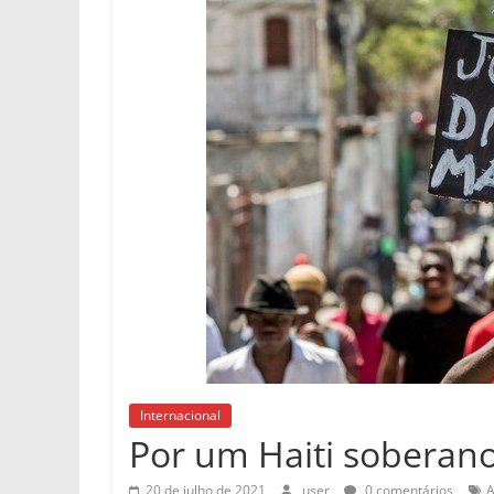
Internacional
Por um Haiti soberano
20 de julho de 2021
user
0 comentários
A