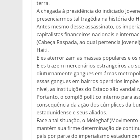
terra.
A chegada à presidência do indiciado Joven
presenciarmos tal tragédia na história do Ha
Antes mesmo desse assassinato, os imperial
capitalistas financeiros nacionais e interna
(Cabeça Raspada, ao qual pertencia Jovenel
Haiti.
Eles aterrorizam as massas populares e os
Eles trazem mercenários estrangeiros ao sol
diuturnamente gangues em áreas metropolita
essas gangues em bairros operários impõe 
nível, as instituições do Estado são vandali
Portanto, o complô político interno para ass
consequência da ação dos cúmplices da bur
estadunidense e seus aliados.
Face a tal situação, o Moleghaf (Movimento
mantém sua firme determinação de continua
país por parte do imperialismo estadunidens