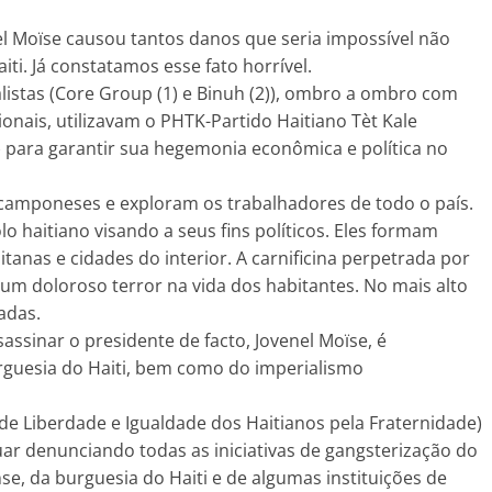
el Moïse causou tantos danos que seria impossível não
iti. Já constatamos esse fato horrível.
istas (Core Group (1) e Binuh (2)), ombro a ombro com
cionais, utilizavam o PHTK-Partido Haitiano Tèt Kale
) para garantir sua hegemonia econômica e política no
 camponeses e exploram os trabalhadores de todo o país.
o haitiano visando a seus fins políticos. Eles formam
nas e cidades do interior. A carnificina perpetrada por
um doloroso terror na vida dos habitantes. No mais alto
zadas.
assinar o presidente de facto, Jovenel Moïse, é
guesia do Haiti, bem como do imperialismo
 de Liberdade e Igualdade dos Haitianos pela Fraternidade)
r denunciando todas as iniciativas de gangsterização do
e, da burguesia do Haiti e de algumas instituições de