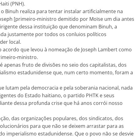
Haiti (PNH).
Binuh realiza para tentar instalar artificialmente na
oseph [primeiro-ministro demitido por Moïse um dia antes
dirigente dessa instituição que denominam Binuh, a
da justamente por todos os conluios políticos
er local.
 o acordo que levou à nomeação de Joseph Lambert como
rimeiro-ministro.
é apenas fruto de divisões no seio dos capitalistas, dos
ialismo estadunidense que, num certo momento, foram a
ue lutam pela democracia e pela soberania nacional, nada
igentes do Estado haitiano, o partido PHTK e seus
ante dessa profunda crise que há anos corrói nosso
ação, das organizações populares, dos sindicatos, dos
olucionários para que não se deixem arrastar para as
s do imperialismo estadunidense. Que o povo não se desvie