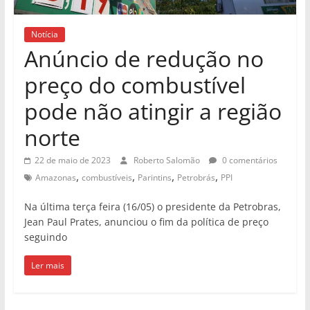
Notícia
Anúncio de redução no
preço do combustível
pode não atingir a região
norte
22 de maio de 2023
Roberto Salomão
0 comentários
,
,
,
,
Amazonas
combustíveis
Parintins
Petrobrás
PPI
Na última terça feira (16/05) o presidente da Petrobras,
Jean Paul Prates, anunciou o fim da política de preço
seguindo
Ler mais