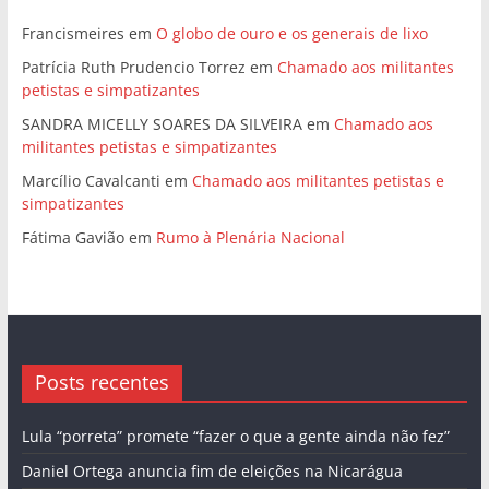
Francismeires
em
O globo de ouro e os generais de lixo
Patrícia Ruth Prudencio Torrez
em
Chamado aos militantes
petistas e simpatizantes
SANDRA MICELLY SOARES DA SILVEIRA
em
Chamado aos
militantes petistas e simpatizantes
Marcílio Cavalcanti
em
Chamado aos militantes petistas e
simpatizantes
Fátima Gavião
em
Rumo à Plenária Nacional
Posts recentes
Lula “porreta” promete “fazer o que a gente ainda não fez”
Daniel Ortega anuncia fim de eleições na Nicarágua