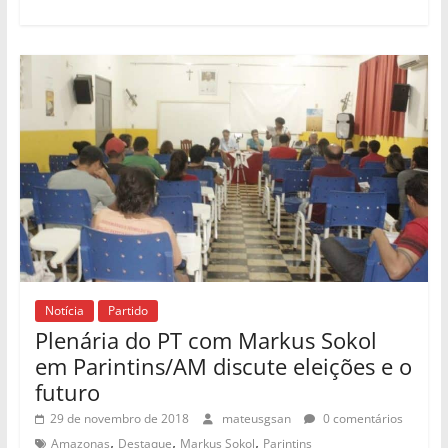
Notícia
Partido
Plenária do PT com Markus Sokol
em Parintins/AM discute eleições e o
futuro
29 de novembro de 2018
mateusgsan
0 comentários
,
,
,
Amazonas
Destaque
Markus Sokol
Parintins