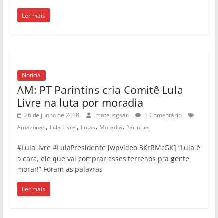
Ler mais
Notícia
AM: PT Parintins cria Comitê Lula
Livre na luta por moradia
26 de junho de 2018
mateusgsan
1 Comentário
,
,
,
,
Amazonas
Lula Livre!
Lutas
Moradia
Parintins
#LulaLivre #LulaPresidente [wpvideo 3KrRMcGK] “Lula é
o cara, ele que vai comprar esses terrenos pra gente
morar!” Foram as palavras
Ler mais