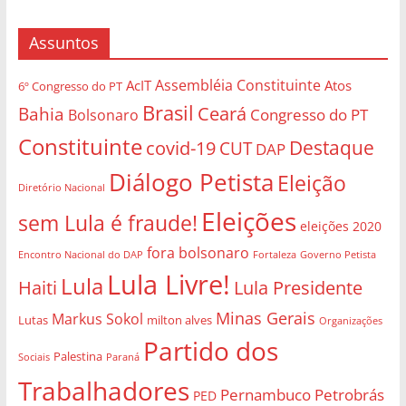
Assuntos
Assembléia Constituinte
AcIT
Atos
6º Congresso do PT
Brasil
Bahia
Ceará
Congresso do PT
Bolsonaro
Constituinte
Destaque
covid-19
CUT
DAP
Diálogo Petista
Eleição
Diretório Nacional
Eleições
sem Lula é fraude!
eleições 2020
fora bolsonaro
Governo Petista
Encontro Nacional do DAP
Fortaleza
Lula Livre!
Lula
Haiti
Lula Presidente
Minas Gerais
Markus Sokol
Lutas
milton alves
Organizações
Partido dos
Palestina
Sociais
Paraná
Trabalhadores
Pernambuco
Petrobrás
PED