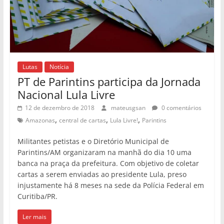
Lutas
Notícia
PT de Parintins participa da Jornada
Nacional Lula Livre
12 de dezembro de 2018
mateusgsan
0 comentários
,
,
,
Amazonas
central de cartas
Lula Livre!
Parintins
Militantes petistas e o Diretório Municipal de
Parintins/AM organizaram na manhã do dia 10 uma
banca na praça da prefeitura. Com objetivo de coletar
cartas a serem enviadas ao presidente Lula, preso
injustamente há 8 meses na sede da Polícia Federal em
Curitiba/PR.
Ler mais