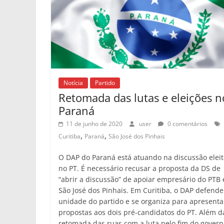
Notícia
Partido
Retomada das lutas e eleições n
Paraná
11 de junho de 2020
user
0 comentários
,
,
Curitiba
Paraná
São José dos Pinhais
O DAP do Paraná está atuando na discussão eleit
no PT. É necessário recusar a proposta da DS de
“abrir a discussão” de apoiar empresário do PTB
São José dos Pinhais. Em Curitiba, o DAP defende
unidade do partido e se organiza para apresenta
propostas aos dois pré-candidatos do PT. Além d
retomada das ruas com a luta pelo fim do govern