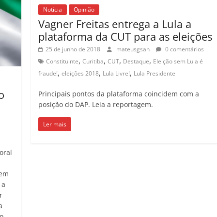
Notícia
Opinião
Vagner Freitas entrega a Lula a
plataforma da CUT para as eleições
25 de junho de 2018
mateusgsan
0 comentários
,
,
,
,
Constituinte
Curitiba
CUT
Destaque
Eleição sem Lula é
,
,
,
fraude!
eleições 2018
Lula Livre!
Lula Presidente
o
Principais pontos da plataforma coincidem com a
posição do DAP. Leia a reportagem.
Ler mais
oral
 em
 a
r
a
o