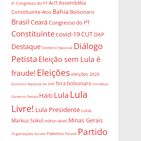
Assembléia
AcIT
6º Congresso do PT
Bahia
Constituinte
Bolsonaro
Atos
Brasil
Ceará
Congresso do PT
Constituinte
covid-19
CUT
DAP
Diálogo
Destaque
Diretório Nacional
Petista
Eleição sem Lula é
Eleições
fraude!
eleições 2020
fora bolsonaro
Encontro Nacional do DAP
Fortaleza
Lula
Lula
Haiti
Governo Petista
Livre!
Lula Presidente
Lutas
Minas Gerais
Markus Sokol
milton alves
Partido
Palestina
Organizações Sociais
Paraná