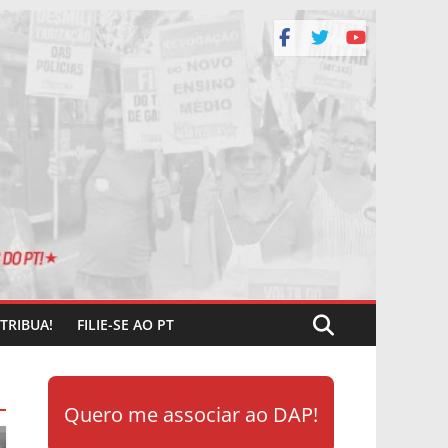
TRIBUA!
FILIE-SE AO PT
Quero me associar ao DAP!