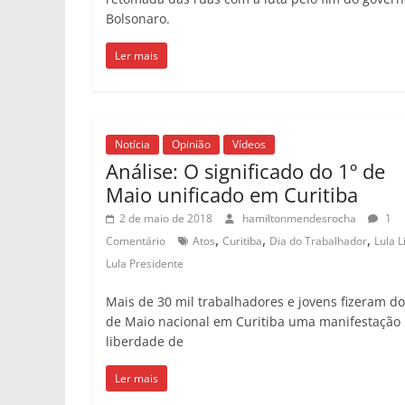
Bolsonaro.
Ler mais
Notícia
Opinião
Vídeos
Análise: O significado do 1º de
Maio unificado em Curitiba
2 de maio de 2018
hamiltonmendesrocha
1
,
,
,
Comentário
Atos
Curitiba
Dia do Trabalhador
Lula L
Lula Presidente
Mais de 30 mil trabalhadores e jovens fizeram do
de Maio nacional em Curitiba uma manifestação 
liberdade de
Ler mais