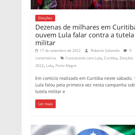
Eleições
Dezenas de milhares em Curitib
ouvem Lula falar contra a tutela
militar
17 de setembro de 2022
Roberto Salomão
0
,
,
comentários
Constituinte com Lula
Curitiba
Eleições
,
,
2022
Lula
Porto Alegre
Em comício realizado em Curitiba neste sábado, 
Lula falou pela primeira vez nesta campanha sob
tutela militar e
Ler mais