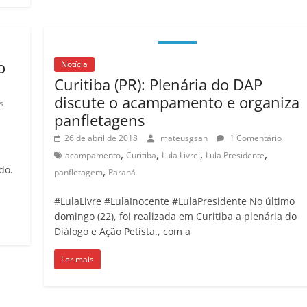
o
Notícia
Curitiba (PR): Plenária do DAP
discute o acampamento e organiza
s
panfletagens
26 de abril de 2018
mateusgsan
1 Comentário
,
,
,
,
acampamento
Curitiba
Lula Livre!
Lula Presidente
do.
,
panfletagem
Paraná
#LulaLivre #LulaInocente #LulaPresidente No último
domingo (22), foi realizada em Curitiba a plenária do
Diálogo e Ação Petista., com a
Ler mais