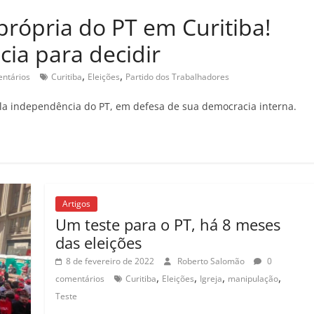
rópria do PT em Curitiba!
cia para decidir
,
,
ntários
Curitiba
Eleições
Partido dos Trabalhadores
pela independência do PT, em defesa de sua democracia interna.
Artigos
Um teste para o PT, há 8 meses
das eleições
8 de fevereiro de 2022
Roberto Salomão
0
,
,
,
,
comentários
Curitiba
Eleições
Igreja
manipulação
Teste