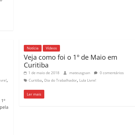
Notícia
Vídeos
Veja como foi o 1º de Maio em
Curitiba
1 de maio de 2018
mateusgsan
0 comentários
,
,
,
ivre!
Curitiba
Dia do Trabalhador
Lula Livre!
Ler mais
 1º
pela