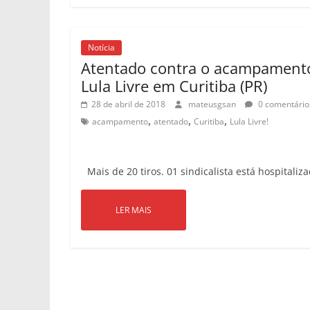
Notícia
Atentado contra o acampament
Lula Livre em Curitiba (PR)
28 de abril de 2018
mateusgsan
0 comentário
,
,
,
acampamento
atentado
Curitiba
Lula Livre!
Mais de 20 tiros. 01 sindicalista está hospitaliza
LER MAIS