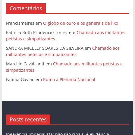
Comentários
Francismeires
em
O globo de ouro e os generais de lixo
Patrícia Ruth Prudencio Torrez
em
Chamado aos militantes
petistas e simpatizantes
SANDRA MICELLY SOARES DA SILVEIRA
em
Chamado aos
militantes petistas e simpatizantes
Marcílio Cavalcanti
em
Chamado aos militantes petistas e
simpatizantes
Fátima Gavião
em
Rumo à Plenária Nacional
Posts recentes
Ingerência imperialista: não são sinais, é evidência