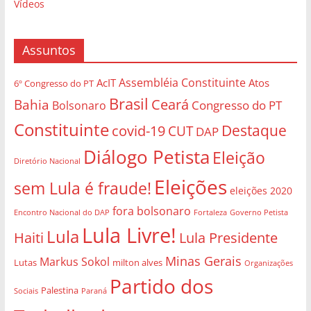
Vídeos
Assuntos
Assembléia Constituinte
AcIT
Atos
6º Congresso do PT
Brasil
Bahia
Ceará
Congresso do PT
Bolsonaro
Constituinte
Destaque
covid-19
CUT
DAP
Diálogo Petista
Eleição
Diretório Nacional
Eleições
sem Lula é fraude!
eleições 2020
fora bolsonaro
Governo Petista
Encontro Nacional do DAP
Fortaleza
Lula Livre!
Lula
Haiti
Lula Presidente
Minas Gerais
Markus Sokol
Lutas
milton alves
Organizações
Partido dos
Palestina
Sociais
Paraná