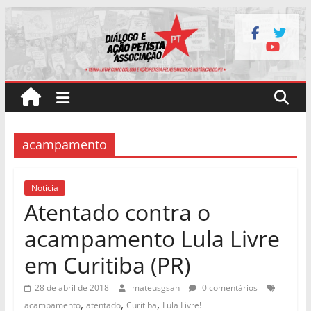
Pular
para
o
conteúdo
acampamento
Notícia
Atentado contra o
acampamento Lula Livre
em Curitiba (PR)
28 de abril de 2018
mateusgsan
0 comentários
,
,
,
acampamento
atentado
Curitiba
Lula Livre!