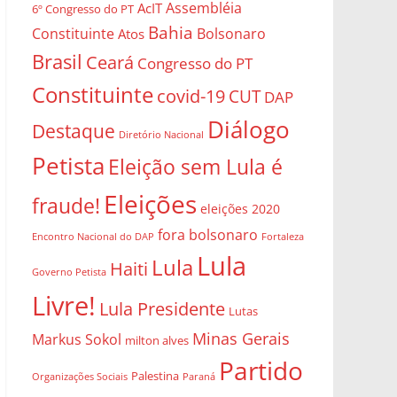
Assembléia
AcIT
6º Congresso do PT
Bahia
Constituinte
Bolsonaro
Atos
Brasil
Ceará
Congresso do PT
Constituinte
covid-19
CUT
DAP
Diálogo
Destaque
Diretório Nacional
Petista
Eleição sem Lula é
Eleições
fraude!
eleições 2020
fora bolsonaro
Encontro Nacional do DAP
Fortaleza
Lula
Lula
Haiti
Governo Petista
Livre!
Lula Presidente
Lutas
Minas Gerais
Markus Sokol
milton alves
Partido
Palestina
Organizações Sociais
Paraná