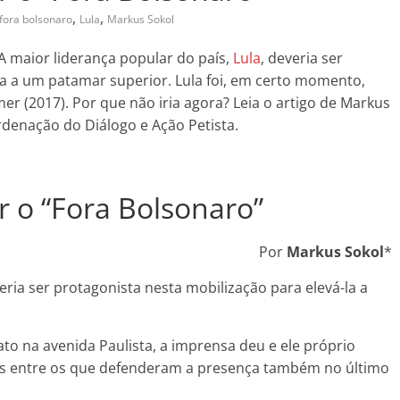
,
,
fora bolsonaro
Lula
Markus Sokol
A maior liderança popular do país,
Lula
, deveria ser
la a um patamar superior. Lula foi, em certo momento,
mer (2017). Por que não iria agora? Leia o artigo de Markus
rdenação do Diálogo e Ação Petista.
r o “Fora Bolsonaro”
Por
Markus Sokol
*
veria ser protagonista nesta mobilização para elevá-la a
to na avenida Paulista, a imprensa deu e ele próprio
os entre os que defenderam a presença também no último