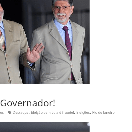
 Governador!
,
,
,
ios
Destaque
Eleição sem Lula é fraude!
Eleições
Rio de Janeiro