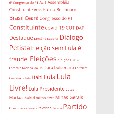
Assembléia
AcIT
6º Congresso do PT
Bahia
Constituinte
Bolsonaro
Atos
Brasil
Ceará
Congresso do PT
Constituinte
covid-19
CUT
DAP
Diálogo
Destaque
Diretório Nacional
Petista
Eleição sem Lula é
Eleições
fraude!
eleições 2020
fora bolsonaro
Encontro Nacional do DAP
Fortaleza
Lula
Lula
Haiti
Governo Petista
Livre!
Lula Presidente
Lutas
Minas Gerais
Markus Sokol
milton alves
Partido
Palestina
Organizações Sociais
Paraná