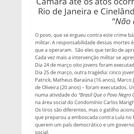
Câmara até os atos ocorr
Rio de Janeira e Cinelân
“
Não 
O povo, que se ergueu contra este crime bá
militar. A responsabilidade dessas mortes 
que a operaram. São eles que terão de apr
Cada vez mais a intervenção militar se ap
Dia 24 de março oito jovens foram executa
Dia 25 de março, outra tragédia: cinco jove
Patrick, Matheus Baraúna (16 anos), Marco J
de Oliveira (20 anos) – foram executados. 
numa atividade do
“Brasil Que o Povo Negro 
na área social do Condomínio Carlos Marig
Os tiros são diferentes, mas o gatilho acion
que preparou a emboscada contra Lula no
querem um país democrático e um governo 
social.