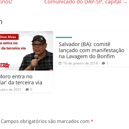
inos!
Comunicado do DAP-SP, capital
→
m
Salvador (BA): comitê
lançado com manifestação
na Lavagem do Bonfim
16 de janeiro de 2018
1
Moro entra no
lar’ da terceira via
tubro de 2021
0
Campos obrigatórios são marcados com
*