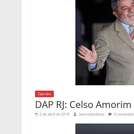
Opinião
DAP RJ: Celso Amorim
2 de abril de 2018
laerciobarbosa
0 comentár