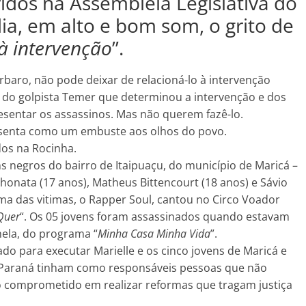
idos na Assembleia Legislativa do
dia, em alto e bom som, o grito de
à intervenção
”.
rbaro, não pode deixar de relacioná-lo à intervenção
é do golpista Temer que determinou a intervenção e dos
esentar os assassinos. Mas não querem fazê-lo.
resenta como um embuste aos olhos do povo.
dos na Rocinha.
ns negros do bairro de Itaipuaçu, do município de Maricá –
honata (17 anos), Matheus Bittencourt (18 anos) e Sávio
Uma das vitimas, o Rapper Soul, cantou no Circo Voador
Quer
“. Os 05 jovens foram assassinados quando estavam
hela, do programa “
Minha Casa Minha Vida
”.
ado para executar Marielle e os cinco jovens de Maricá e
 Paraná tinham como responsáveis pessoas que não
comprometido em realizar reformas que tragam justiça