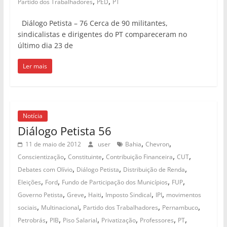
,
,
Partido dos Trabalhadores
PED
PT
Diálogo Petista – 76 Cerca de 90 militantes,
sindicalistas e dirigentes do PT compareceram no
último dia 23 de
Ler mais
Notícia
Diálogo Petista 56
,
,
11 de maio de 2012
user
Bahia
Chevron
,
,
,
,
Conscientização
Constituinte
Contribuição Financeira
CUT
,
,
,
Debates com Olívio
Diálogo Petista
Distribuição de Renda
,
,
,
,
Eleições
Ford
Fundo de Participação dos Municípios
FUP
,
,
,
,
,
Governo Petista
Greve
Haiti
Imposto Sindical
IPI
movimentos
,
,
,
,
sociais
Multinacional
Partido dos Trabalhadores
Pernambuco
,
,
,
,
,
,
Petrobrás
PIB
Piso Salarial
Privatização
Professores
PT