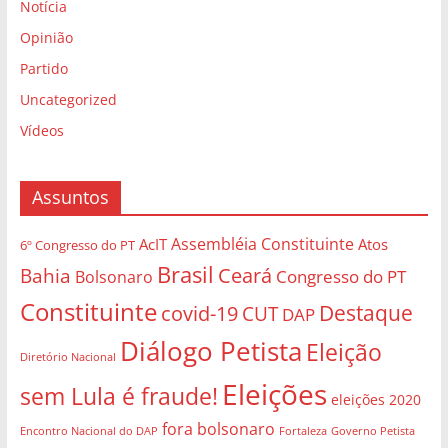
Notícia
Opinião
Partido
Uncategorized
Vídeos
Assuntos
Assembléia Constituinte
AcIT
Atos
6º Congresso do PT
Brasil
Bahia
Ceará
Congresso do PT
Bolsonaro
Constituinte
Destaque
covid-19
CUT
DAP
Diálogo Petista
Eleição
Diretório Nacional
Eleições
sem Lula é fraude!
eleições 2020
fora bolsonaro
Governo Petista
Encontro Nacional do DAP
Fortaleza