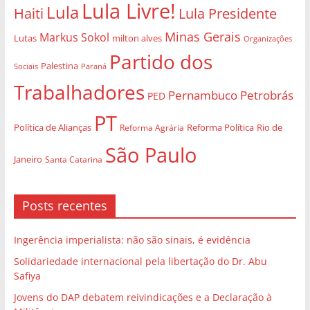
Lula Livre!
Lula
Haiti
Lula Presidente
Minas Gerais
Markus Sokol
Lutas
milton alves
Organizações
Partido dos
Palestina
Sociais
Paraná
Trabalhadores
Pernambuco
Petrobrás
PED
PT
Política de Alianças
Rio de
Reforma Agrária
Reforma Política
São Paulo
Janeiro
Santa Catarina
Posts recentes
Ingerência imperialista: não são sinais, é evidência
Solidariedade internacional pela libertação do Dr. Abu
Safiya
Jovens do DAP debatem reivindicações e a Declaração à