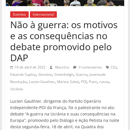
Eventos
Internacional
Não à guerra: os motivos
e as consequências no
debate promovido pelo
DAP
,
19 de abril de 2022
Maurício
0 comentários
CILI
,
,
,
,
Eduardo Suplicy
Genoíno
Greenhalgh
Guerra
Juventude
,
,
,
,
,
,
Revolução
Lucien Gauthier
Markus Sokol
POI
Putin
russia
Ucrânia
Lucien Gauthier, dirigente do Partido Operário
Independente-POI da França, foi o palestrante no ato-
debate “A guerra na Ucrânia e suas consequências na
Europa”, promovido pelo Diálogo e Ação Petista na noite
desta segunda-feira, 18 de abril, na Quadra dos