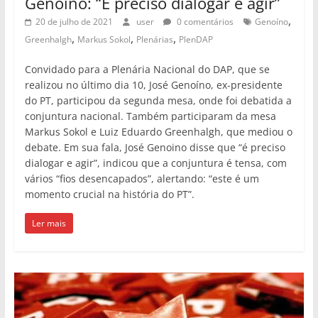
Genoíno: “É preciso dialogar e agir”
,
20 de julho de 2021
user
0 comentários
Genoíno
,
,
,
Greenhalgh
Markus Sokol
Plenárias
PlenDAP
Convidado para a Plenária Nacional do DAP, que se
realizou no último dia 10, José Genoíno, ex-presidente
do PT, participou da segunda mesa, onde foi debatida a
conjuntura nacional. Também participaram da mesa
Markus Sokol e Luiz Eduardo Greenhalgh, que mediou o
debate. Em sua fala, José Genoino disse que “é preciso
dialogar e agir”, indicou que a conjuntura é tensa, com
vários “fios desencapados”, alertando: “este é um
momento crucial na história do PT”.
Ler mais