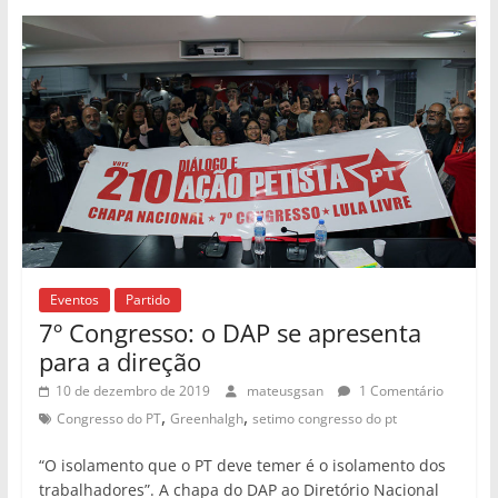
Eventos
Partido
7º Congresso: o DAP se apresenta
para a direção
10 de dezembro de 2019
mateusgsan
1 Comentário
,
,
Congresso do PT
Greenhalgh
setimo congresso do pt
“O isolamento que o PT deve temer é o isolamento dos
trabalhadores”. A chapa do DAP ao Diretório Nacional