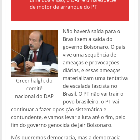
uma boa visão, o DAP é uma espécie
de motor de arranque do PT
Não haverá saída para o
Brasil sem a saída do
governo Bolsonaro. O país
vive uma sequência de
ameaças e provocações
diárias, e essas ameaças
materializam uma tentativa
Greenhalgh, do
de escalada fascista no
comitê
Brasil. O PT não vai trair o
nacional do DAP
povo brasileiro, o PT vai
continuar a fazer oposição sistemática e
contundente, e vamos levar a luta até o fim, pelo
fim do governo genocida de Jair Bolsonaro.
Nós queremos democracia, mas a democracia