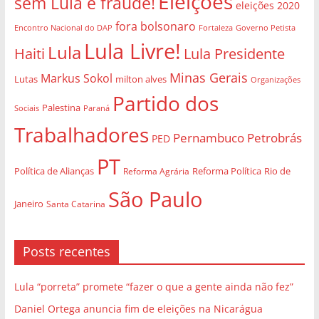
Eleições
sem Lula é fraude!
eleições 2020
fora bolsonaro
Governo Petista
Encontro Nacional do DAP
Fortaleza
Lula Livre!
Lula
Haiti
Lula Presidente
Minas Gerais
Markus Sokol
Lutas
milton alves
Organizações
Partido dos
Palestina
Sociais
Paraná
Trabalhadores
Pernambuco
Petrobrás
PED
PT
Política de Alianças
Rio de
Reforma Agrária
Reforma Política
São Paulo
Janeiro
Santa Catarina
Posts recentes
Lula “porreta” promete “fazer o que a gente ainda não fez”
Daniel Ortega anuncia fim de eleições na Nicarágua