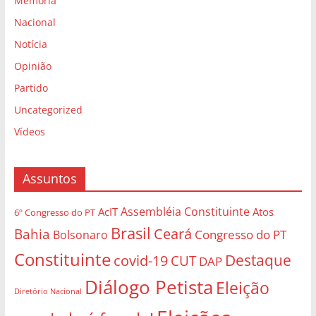
Memória
Nacional
Notícia
Opinião
Partido
Uncategorized
Vídeos
Assuntos
Assembléia Constituinte
AcIT
Atos
6º Congresso do PT
Brasil
Bahia
Ceará
Congresso do PT
Bolsonaro
Constituinte
Destaque
covid-19
CUT
DAP
Diálogo Petista
Eleição
Diretório Nacional