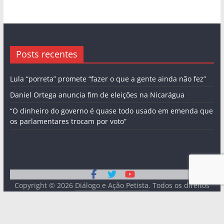
Posts recentes
Lula “porreta” promete “fazer o que a gente ainda não fez”
Daniel Ortega anuncia fim de eleições na Nicarágua
“O dinheiro do governo é quase todo usado em emenda que
os parlamentares trocam por voto”
Copyright © 2026
Diálogo e Ação Petista
. Todos os direitos
reservados.
Tema:
ColorMag
por ThemeGrill. Powered by
WordPress
.