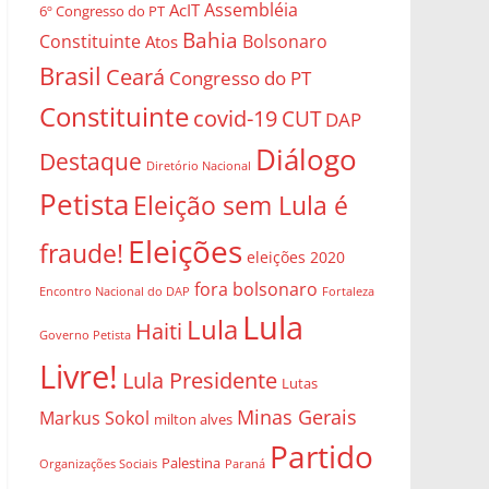
Assembléia
AcIT
6º Congresso do PT
Bahia
Constituinte
Bolsonaro
Atos
Brasil
Ceará
Congresso do PT
Constituinte
covid-19
CUT
DAP
Diálogo
Destaque
Diretório Nacional
Petista
Eleição sem Lula é
Eleições
fraude!
eleições 2020
fora bolsonaro
Encontro Nacional do DAP
Fortaleza
Lula
Lula
Haiti
Governo Petista
Livre!
Lula Presidente
Lutas
Minas Gerais
Markus Sokol
milton alves
Partido
Palestina
Organizações Sociais
Paraná