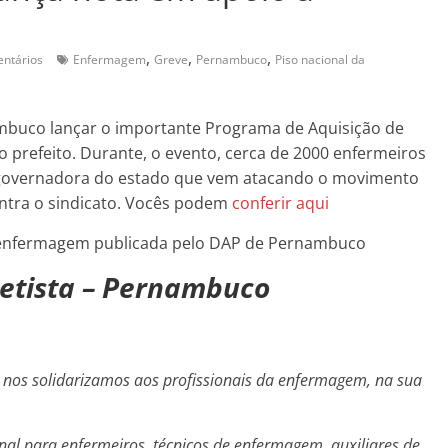
,
,
,
ntários
Enfermagem
Greve
Pernambuco
Piso nacional da
nambuco lançar o importante Programa de Aquisição de
 prefeito. Durante, o evento, cerca de 2000 enfermeiros
a governadora do estado que vem atacando o movimento
ontra o sindicato. Vocês podem
conferir aqui
 enfermagem publicada pelo DAP de Pernambuco
Petista – Pernambuco
 nos solidarizamos aos profissionais da
enfermagem, na sua
nal para enfermeiros, técnicos de enfermagem,
auxiliares de