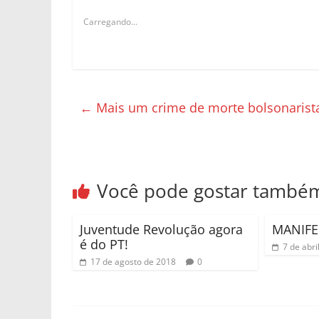
Carregando...
←
Mais um crime de morte bolsonarista
Você pode gostar també
Juventude Revolução agora
MANIFE
é do PT!
7 de abri
17 de agosto de 2018
0