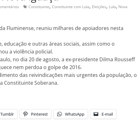
,
,
,
,
omentários
Constituinte
Constituinte com Lula
Eleições
Lula
Nova
ada Fluminense, reuniu milhares de apoiadores nesta
, educação e outras áreas sociais, assim como o
u a violência policial.
lo, no dia 20 de agosto, a ex-presidente Dilma Rousseff
squece nem perdoa o golpe de 2016.
imento das reivindicações mais urgentes da população, o
da Constituinte Soberana.
Tumblr
Pinterest
WhatsApp
E-mail