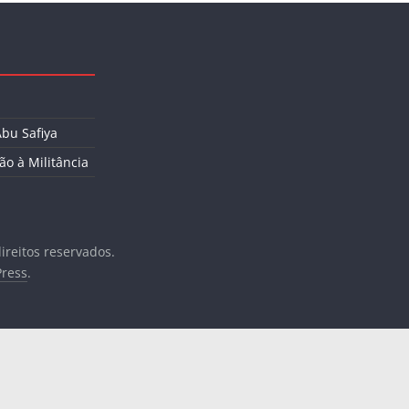
Abu Safiya
ão à Militância
direitos reservados.
ress
.