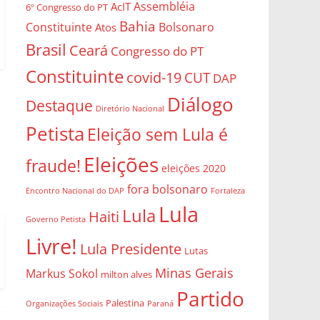
Assembléia
AcIT
6º Congresso do PT
Bahia
Constituinte
Bolsonaro
Atos
Brasil
Ceará
Congresso do PT
Constituinte
covid-19
CUT
DAP
Diálogo
Destaque
Diretório Nacional
Petista
Eleição sem Lula é
Eleições
fraude!
eleições 2020
fora bolsonaro
Encontro Nacional do DAP
Fortaleza
Lula
Lula
Haiti
Governo Petista
Livre!
Lula Presidente
Lutas
Minas Gerais
Markus Sokol
milton alves
Partido
Palestina
Organizações Sociais
Paraná