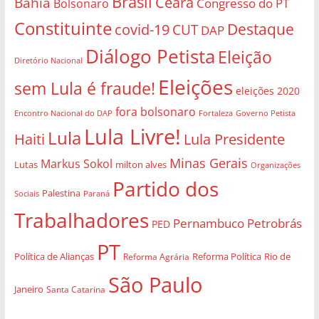
Brasil
Bahia
Ceará
Congresso do PT
Bolsonaro
Constituinte
Destaque
covid-19
CUT
DAP
Diálogo Petista
Eleição
Diretório Nacional
Eleições
sem Lula é fraude!
eleições 2020
fora bolsonaro
Governo Petista
Encontro Nacional do DAP
Fortaleza
Lula Livre!
Lula
Haiti
Lula Presidente
Minas Gerais
Markus Sokol
Lutas
milton alves
Organizações
Partido dos
Palestina
Sociais
Paraná
Trabalhadores
Pernambuco
Petrobrás
PED
PT
Política de Alianças
Rio de
Reforma Agrária
Reforma Política
São Paulo
Janeiro
Santa Catarina