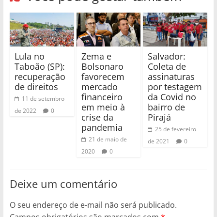
Lula no
Zema e
Salvador:
Taboão (SP):
Bolsonaro
Coleta de
recuperação
favorecem
assinaturas
de direitos
mercado
por testagem
financeiro
da Covid no
11 de setembro
em meio à
bairro de
de 2022
0
crise da
Pirajá
pandemia
25 de fevereiro
21 de maio de
de 2021
0
2020
0
Deixe um comentário
O seu endereço de e-mail não será publicado.