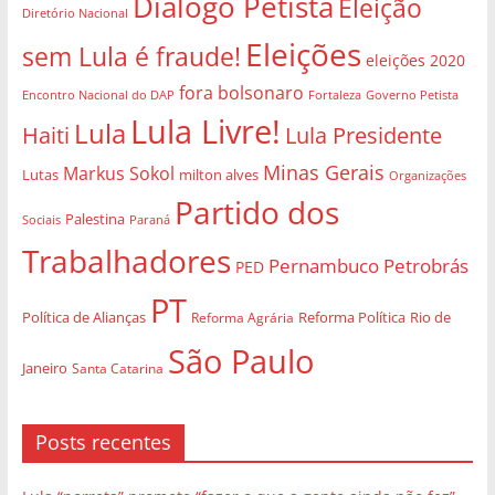
Diálogo Petista
Eleição
Diretório Nacional
Eleições
sem Lula é fraude!
eleições 2020
fora bolsonaro
Governo Petista
Encontro Nacional do DAP
Fortaleza
Lula Livre!
Lula
Haiti
Lula Presidente
Minas Gerais
Markus Sokol
Lutas
milton alves
Organizações
Partido dos
Palestina
Sociais
Paraná
Trabalhadores
Pernambuco
Petrobrás
PED
PT
Política de Alianças
Rio de
Reforma Agrária
Reforma Política
São Paulo
Janeiro
Santa Catarina
Posts recentes