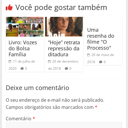
Você pode gostar também
Uma
resenha do
filme "O
Livro: Vozes
“Hoje” retrata
Processo"
do Bolsa
repressão da
Família
ditadura
26 de maio de
11 de julho de
26 de dezembro
2018
0
2020
0
de 2018
0
Deixe um comentário
O seu endereço de e-mail não será publicado.
Campos obrigatórios são marcados com
*
Comentário
*