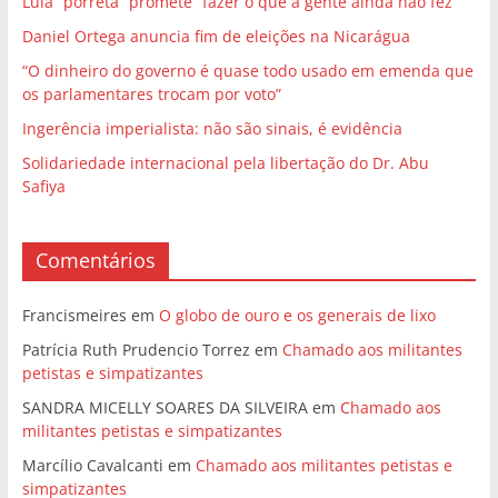
Lula “porreta” promete “fazer o que a gente ainda não fez”
Daniel Ortega anuncia fim de eleições na Nicarágua
“O dinheiro do governo é quase todo usado em emenda que
os parlamentares trocam por voto”
Ingerência imperialista: não são sinais, é evidência
Solidariedade internacional pela libertação do Dr. Abu
Safiya
Comentários
Francismeires
em
O globo de ouro e os generais de lixo
Patrícia Ruth Prudencio Torrez
em
Chamado aos militantes
petistas e simpatizantes
SANDRA MICELLY SOARES DA SILVEIRA
em
Chamado aos
militantes petistas e simpatizantes
Marcílio Cavalcanti
em
Chamado aos militantes petistas e
simpatizantes