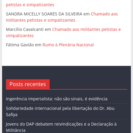
petistas e simpatizantes
SANDRA MICELLY SOARES DA SILVEIRA
em
Chamado aos
militantes petistas e simpatizantes
Marcílio Cavalcanti
em
Chamado aos militantes petistas e
simpatizantes
Fátima Gavião
em
Rumo à Plenária Nacional
Posts recentes
Ingerência imperialista: não são sinais, é evidência
Solidariedade internacional pela libertação do Dr. Abu
Safiya
Jovens do DAP debatem reivindicações e a Declaração à
Militância