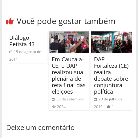
Você pode gostar também
Diálogo
Petista 43
19 de agosto de
Em Caucaia-
DAP
2011
CE, o DAP
Fortaleza (CE)
realizou sua
realiza
plenária de
debate sobre
reta final das
conjuntura
eleições
política
30 de setembro
20 de julho de
de 2024
2019
1
Deixe um comentário