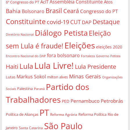
Assembléia Constituinte
AcIT
Atos
6º Congresso do PT
Brasil
Bahia
Ceará
Congresso do PT
Bolsonaro
Constituinte
Destaque
covid-19
CUT
DAP
Diálogo Petista
Eleição
Diretório Nacional
Eleições
sem Lula é fraude!
eleições 2020
fora bolsonaro
Governo Petista
Encontro Nacional do DAP
Fortaleza
Lula Livre!
Lula
Haiti
Lula Presidente
Minas Gerais
Markus Sokol
Lutas
milton alves
Organizações
Partido dos
Palestina
Sociais
Paraná
Trabalhadores
Pernambuco
Petrobrás
PED
PT
Política de Alianças
Rio de
Reforma Agrária
Reforma Política
São Paulo
Janeiro
Santa Catarina