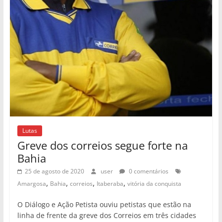
Lutas
Greve dos correios segue forte na
Bahia
25 de agosto de 2020
user
0 comentários
,
,
,
,
Amargosa
Bahia
correios
Itaberaba
vitória da conquista
O Diálogo e Ação Petista ouviu petistas que estão na
linha de frente da greve dos Correios em três cidades