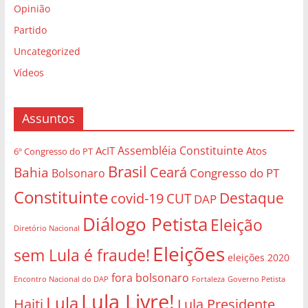
Opinião
Partido
Uncategorized
Vídeos
Assuntos
Assembléia Constituinte
AcIT
Atos
6º Congresso do PT
Brasil
Bahia
Ceará
Congresso do PT
Bolsonaro
Constituinte
Destaque
covid-19
CUT
DAP
Diálogo Petista
Eleição
Diretório Nacional
Eleições
sem Lula é fraude!
eleições 2020
fora bolsonaro
Governo Petista
Encontro Nacional do DAP
Fortaleza
Lula Livre!
Lula
Haiti
Lula Presidente