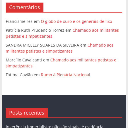
Comentários
Francismeires
em
O globo de ouro e os generais de lixo
Patrícia Ruth Prudencio Torrez
em
Chamado aos militantes
petistas e simpatizantes
SANDRA MICELLY SOARES DA SILVEIRA
em
Chamado aos
militantes petistas e simpatizantes
Marcílio Cavalcanti
em
Chamado aos militantes petistas e
simpatizantes
Fátima Gavião
em
Rumo à Plenária Nacional
Posts recentes
Ingerência imperialista: não são sinais, é evidência