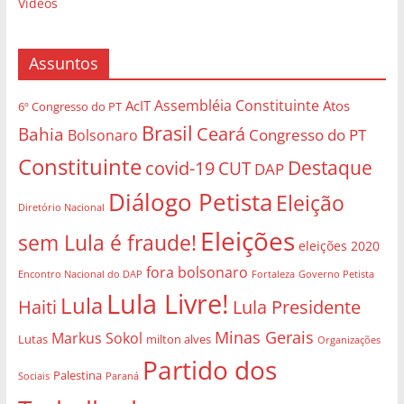
Vídeos
Assuntos
Assembléia Constituinte
AcIT
Atos
6º Congresso do PT
Brasil
Bahia
Ceará
Congresso do PT
Bolsonaro
Constituinte
Destaque
covid-19
CUT
DAP
Diálogo Petista
Eleição
Diretório Nacional
Eleições
sem Lula é fraude!
eleições 2020
fora bolsonaro
Governo Petista
Encontro Nacional do DAP
Fortaleza
Lula Livre!
Lula
Haiti
Lula Presidente
Minas Gerais
Markus Sokol
Lutas
milton alves
Organizações
Partido dos
Palestina
Sociais
Paraná