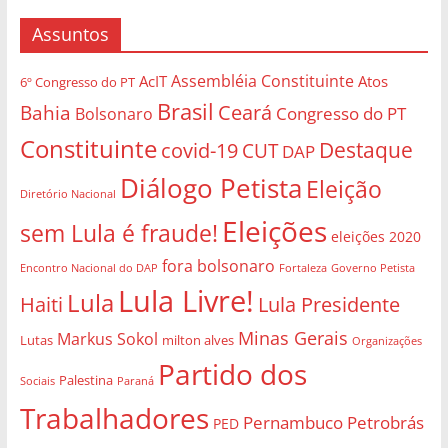
Assuntos
Assembléia Constituinte
AcIT
Atos
6º Congresso do PT
Brasil
Bahia
Ceará
Congresso do PT
Bolsonaro
Constituinte
Destaque
covid-19
CUT
DAP
Diálogo Petista
Eleição
Diretório Nacional
Eleições
sem Lula é fraude!
eleições 2020
fora bolsonaro
Governo Petista
Encontro Nacional do DAP
Fortaleza
Lula Livre!
Lula
Haiti
Lula Presidente
Minas Gerais
Markus Sokol
Lutas
milton alves
Organizações
Partido dos
Palestina
Sociais
Paraná
Trabalhadores
Pernambuco
Petrobrás
PED