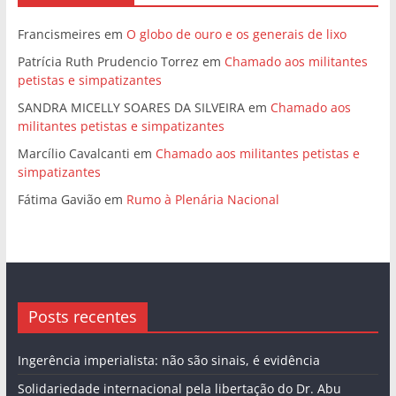
Francismeires
em
O globo de ouro e os generais de lixo
Patrícia Ruth Prudencio Torrez
em
Chamado aos militantes
petistas e simpatizantes
SANDRA MICELLY SOARES DA SILVEIRA
em
Chamado aos
militantes petistas e simpatizantes
Marcílio Cavalcanti
em
Chamado aos militantes petistas e
simpatizantes
Fátima Gavião
em
Rumo à Plenária Nacional
Posts recentes
Ingerência imperialista: não são sinais, é evidência
Solidariedade internacional pela libertação do Dr. Abu