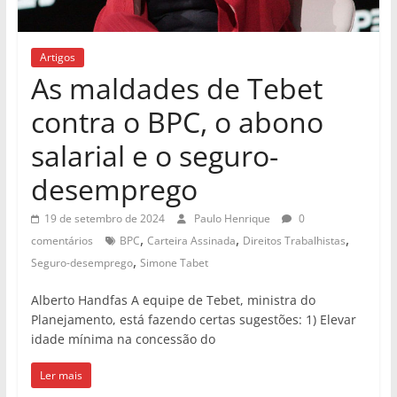
Artigos
As maldades de Tebet
contra o BPC, o abono
salarial e o seguro-
desemprego
19 de setembro de 2024
Paulo Henrique
0
,
,
,
comentários
BPC
Carteira Assinada
Direitos Trabalhistas
,
Seguro-desemprego
Simone Tabet
Alberto Handfas A equipe de Tebet, ministra do
Planejamento, está fazendo certas sugestões: ㅤ1) Elevar
idade mínima na concessão do
Ler mais