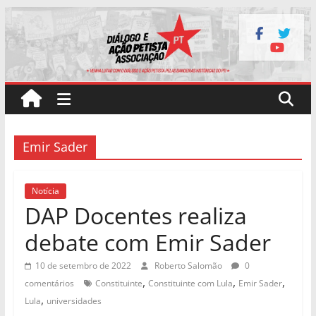
Pular
para
o
conteúdo
Emir Sader
Notícia
DAP Docentes realiza
debate com Emir Sader
10 de setembro de 2022
Roberto Salomão
0
,
,
,
comentários
Constituinte
Constituinte com Lula
Emir Sader
,
Lula
universidades