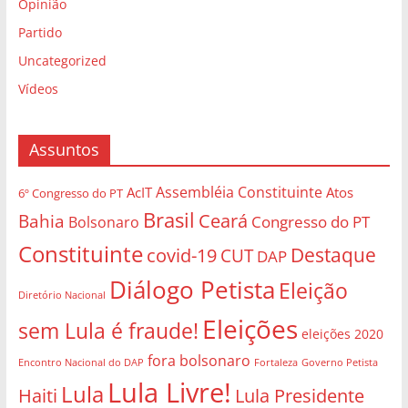
Opinião
Partido
Uncategorized
Vídeos
Assuntos
Assembléia Constituinte
AcIT
Atos
6º Congresso do PT
Brasil
Bahia
Ceará
Congresso do PT
Bolsonaro
Constituinte
Destaque
covid-19
CUT
DAP
Diálogo Petista
Eleição
Diretório Nacional
Eleições
sem Lula é fraude!
eleições 2020
fora bolsonaro
Governo Petista
Encontro Nacional do DAP
Fortaleza
Lula Livre!
Lula
Haiti
Lula Presidente