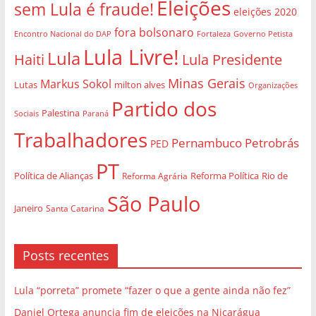
Eleições
sem Lula é fraude!
eleições 2020
fora bolsonaro
Governo Petista
Encontro Nacional do DAP
Fortaleza
Lula Livre!
Lula
Haiti
Lula Presidente
Minas Gerais
Markus Sokol
Lutas
milton alves
Organizações
Partido dos
Palestina
Sociais
Paraná
Trabalhadores
Pernambuco
Petrobrás
PED
PT
Política de Alianças
Rio de
Reforma Agrária
Reforma Política
São Paulo
Janeiro
Santa Catarina
Posts recentes
Lula “porreta” promete “fazer o que a gente ainda não fez”
Daniel Ortega anuncia fim de eleições na Nicarágua