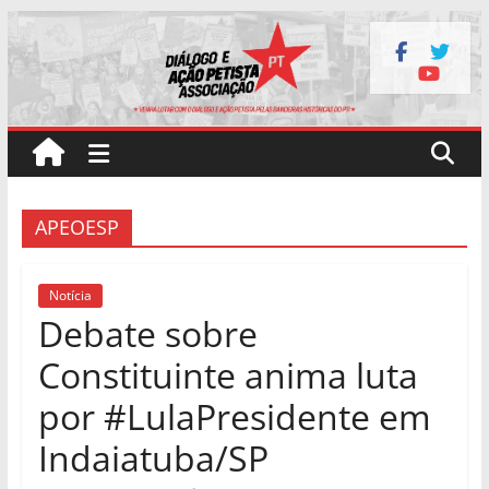
Pular
para
o
conteúdo
APEOESP
Notícia
Debate sobre
Constituinte anima luta
por #LulaPresidente em
Indaiatuba/SP