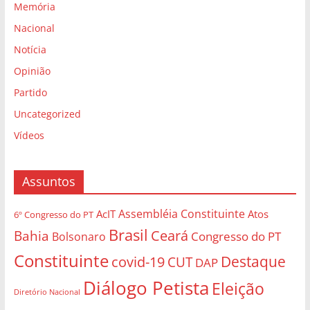
Memória
Nacional
Notícia
Opinião
Partido
Uncategorized
Vídeos
Assuntos
Assembléia Constituinte
AcIT
Atos
6º Congresso do PT
Brasil
Bahia
Ceará
Congresso do PT
Bolsonaro
Constituinte
Destaque
covid-19
CUT
DAP
Diálogo Petista
Eleição
Diretório Nacional