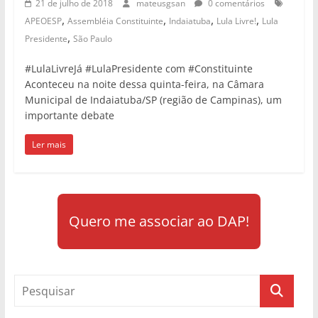
21 de julho de 2018
mateusgsan
0 comentários
,
,
,
,
APEOESP
Assembléia Constituinte
Indaiatuba
Lula Livre!
Lula
,
Presidente
São Paulo
#LulaLivreJá #LulaPresidente com #Constituinte
Aconteceu na noite dessa quinta-feira, na Câmara
Municipal de Indaiatuba/SP (região de Campinas), um
importante debate
Ler mais
Quero me associar ao DAP!