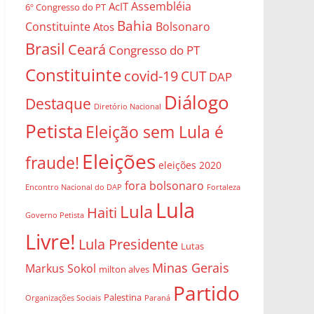
Assembléia
AcIT
6º Congresso do PT
Bahia
Constituinte
Bolsonaro
Atos
Brasil
Ceará
Congresso do PT
Constituinte
covid-19
CUT
DAP
Diálogo
Destaque
Diretório Nacional
Petista
Eleição sem Lula é
Eleições
fraude!
eleições 2020
fora bolsonaro
Encontro Nacional do DAP
Fortaleza
Lula
Lula
Haiti
Governo Petista
Livre!
Lula Presidente
Lutas
Minas Gerais
Markus Sokol
milton alves
Partido
Palestina
Organizações Sociais
Paraná