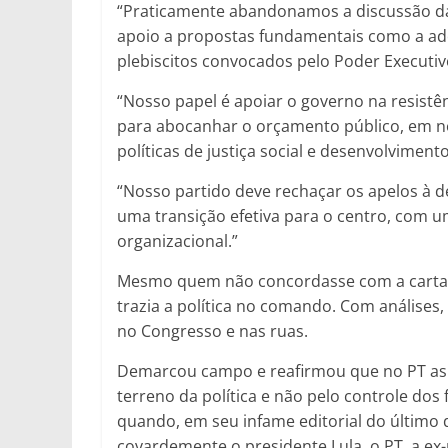
“Praticamente abandonamos a discussão da 
apoio a propostas fundamentais como a ado
plebiscitos convocados pelo Poder Executivo
“Nosso papel é apoiar o governo na resistê
para abocanhar o orçamento público, em no
políticas de justiça social e desenvolvimento
“Nosso partido deve rechaçar os apelos à de
uma transição efetiva para o centro, com u
organizacional.”
Mesmo quem não concordasse com a carta, 
trazia a política no comando. Com análises,
no Congresso e nas ruas.
Demarcou campo e reafirmou que no PT as 
terreno da política e não pelo controle dos f
quando, em seu infame editorial do último di
covardemente o presidente Lula, o PT, a ex