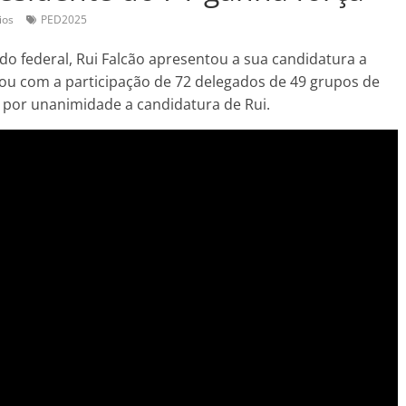
ios
PED2025
o federal, Rui Falcão apresentou a sua candidatura a
tou com a participação de 72 delegados de 49 grupos de
por unanimidade a candidatura de Rui.