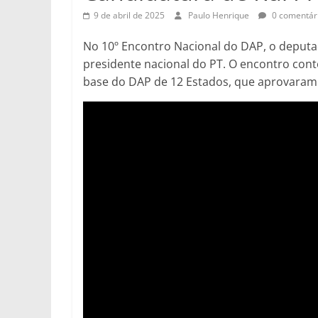
9 de abril de 2025
Paulo Henrique
0 comentár
No 10º Encontro Nacional do DAP, o deputad
presidente nacional do PT. O encontro con
base do DAP de 12 Estados, que aprovaram 