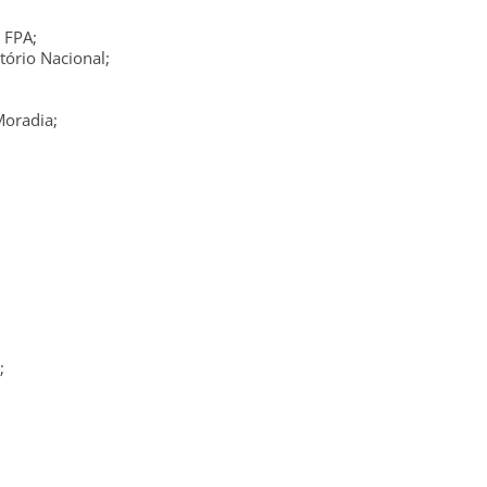
 FPA;
etório Nacional;
Moradia;
;