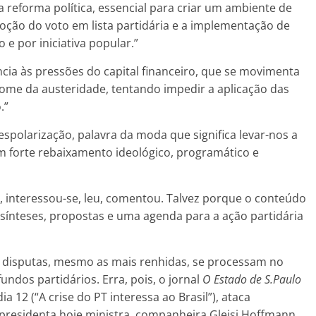
reforma política, essencial para criar um ambiente de
ção do voto em lista partidária e a implementação de
 e por iniciativa popular.”
ncia às pressões do capital financeiro, que se movimenta
me da austeridade, tentando impedir a aplicação das
.”
spolarização, palavra da moda que significa levar-nos a
m forte rebaixamento ideológico, programático e
interessou-se, leu, comentou. Talvez porque o conteúdo
 sínteses, propostas e uma agenda para a ação partidária
disputas, mesmo as mais renhidas, se processam no
undos partidários. Erra, pois, o jornal
O Estado de S.Paulo
a 12 (“A crise do PT interessa ao Brasil”), ataca
-presidenta hoje ministra, companheira Gleisi Hoffmann.