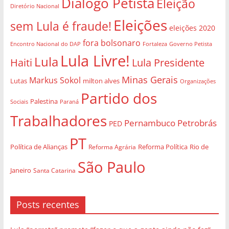
Diálogo Petista
Eleição
Diretório Nacional
Eleições
sem Lula é fraude!
eleições 2020
fora bolsonaro
Governo Petista
Encontro Nacional do DAP
Fortaleza
Lula Livre!
Lula
Haiti
Lula Presidente
Minas Gerais
Markus Sokol
Lutas
milton alves
Organizações
Partido dos
Palestina
Sociais
Paraná
Trabalhadores
Pernambuco
Petrobrás
PED
PT
Política de Alianças
Rio de
Reforma Agrária
Reforma Política
São Paulo
Janeiro
Santa Catarina
Posts recentes