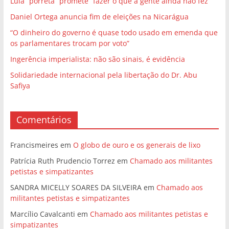
Lula “porreta” promete “fazer o que a gente ainda não fez”
Daniel Ortega anuncia fim de eleições na Nicarágua
“O dinheiro do governo é quase todo usado em emenda que
os parlamentares trocam por voto”
Ingerência imperialista: não são sinais, é evidência
Solidariedade internacional pela libertação do Dr. Abu
Safiya
Comentários
Francismeires
em
O globo de ouro e os generais de lixo
Patrícia Ruth Prudencio Torrez
em
Chamado aos militantes
petistas e simpatizantes
SANDRA MICELLY SOARES DA SILVEIRA
em
Chamado aos
militantes petistas e simpatizantes
Marcílio Cavalcanti
em
Chamado aos militantes petistas e
simpatizantes