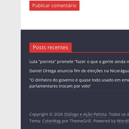
Posts recentes
Lula “porreta” promete “fazer o que a gente ainda n
Daniel Ortega anuncia fim de eleições na Nicarágu
“O dinheiro do governo é quase todo usado em em
parlamentares trocam por voto”
Copyright © 2026
Diálogo e Ação Petista
. Todos os 
Tema:
ColorMag
por ThemeGrill. Powered by
WordP