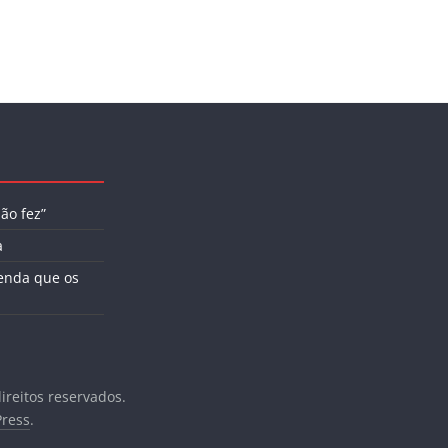
ão fez”
a
enda que os
direitos reservados.
ress
.