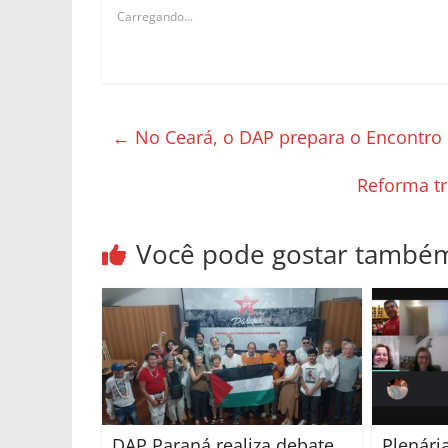
Carregando...
←
No Ceará, o DAP prepara o Encontro
Reforma tr
Você pode gostar també
DAP Paraná realiza debate
Plenária