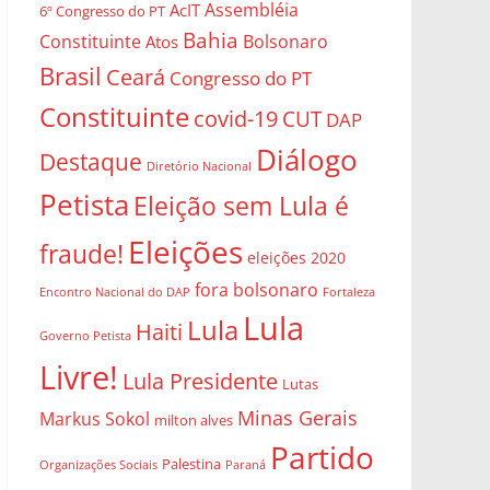
Assembléia
AcIT
6º Congresso do PT
Bahia
Constituinte
Bolsonaro
Atos
Brasil
Ceará
Congresso do PT
Constituinte
covid-19
CUT
DAP
Diálogo
Destaque
Diretório Nacional
Petista
Eleição sem Lula é
Eleições
fraude!
eleições 2020
fora bolsonaro
Encontro Nacional do DAP
Fortaleza
Lula
Lula
Haiti
Governo Petista
Livre!
Lula Presidente
Lutas
Minas Gerais
Markus Sokol
milton alves
Partido
Palestina
Organizações Sociais
Paraná