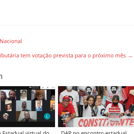
 Nacional
ibutária tem votação prevista para o próximo mês
→
m
 Estadual virtual do
DAP no encontro estadual