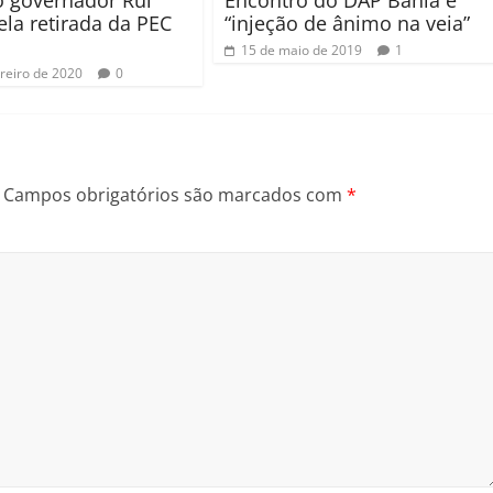
o governador Rui
Encontro do DAP Bahia é
ela retirada da PEC
“injeção de ânimo na veia”
15 de maio de 2019
1
ereiro de 2020
0
Campos obrigatórios são marcados com
*