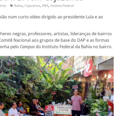
,
,
,
rios
Bahia
Cajazeiras
IFBA
Instituto Federal
ião num curto vídeo dirigido ao presidente Lula e ao
heres negras, professores, artistas, lideranças de bairros
 Comitê Nacional aos grupos de base do DAP e as formas
panha pelo
Campus
do Instituto Federal da Bahia no bairro.