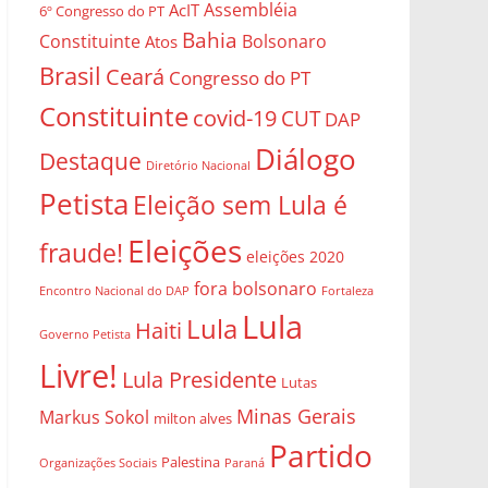
Assembléia
AcIT
6º Congresso do PT
Bahia
Constituinte
Bolsonaro
Atos
Brasil
Ceará
Congresso do PT
Constituinte
covid-19
CUT
DAP
Diálogo
Destaque
Diretório Nacional
Petista
Eleição sem Lula é
Eleições
fraude!
eleições 2020
fora bolsonaro
Encontro Nacional do DAP
Fortaleza
Lula
Lula
Haiti
Governo Petista
Livre!
Lula Presidente
Lutas
Minas Gerais
Markus Sokol
milton alves
Partido
Palestina
Organizações Sociais
Paraná