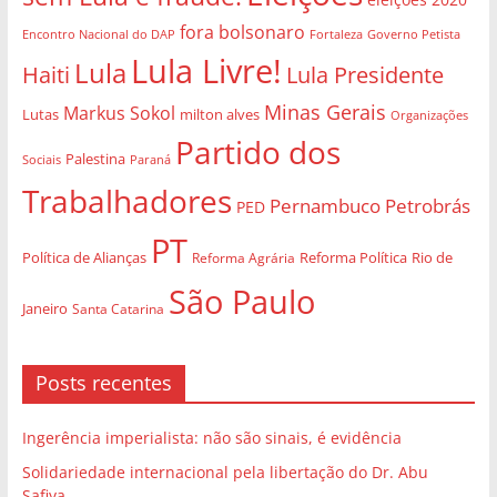
fora bolsonaro
Governo Petista
Encontro Nacional do DAP
Fortaleza
Lula Livre!
Lula
Haiti
Lula Presidente
Minas Gerais
Markus Sokol
Lutas
milton alves
Organizações
Partido dos
Palestina
Sociais
Paraná
Trabalhadores
Pernambuco
Petrobrás
PED
PT
Política de Alianças
Rio de
Reforma Agrária
Reforma Política
São Paulo
Janeiro
Santa Catarina
Posts recentes
Ingerência imperialista: não são sinais, é evidência
Solidariedade internacional pela libertação do Dr. Abu
Safiya