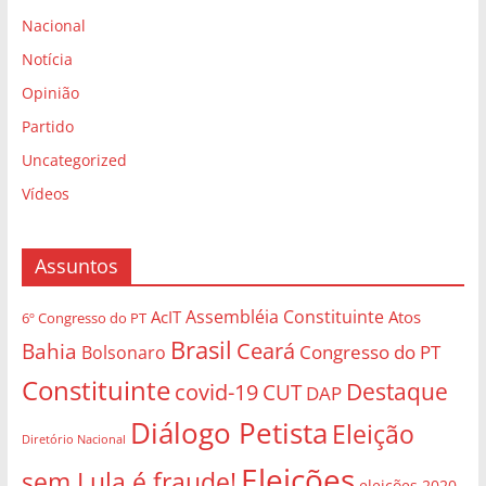
Nacional
Notícia
Opinião
Partido
Uncategorized
Vídeos
Assuntos
Assembléia Constituinte
AcIT
Atos
6º Congresso do PT
Brasil
Bahia
Ceará
Congresso do PT
Bolsonaro
Constituinte
Destaque
covid-19
CUT
DAP
Diálogo Petista
Eleição
Diretório Nacional
Eleições
sem Lula é fraude!
eleições 2020