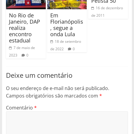
Petista 50
16 de dezembro
No Rio de
Em
de 2011
Janeiro, DAP
Florianópolis
realiza
, segue a
encontro
onda Lula
estadual
18 de setembro
7 de maio de
de 2022
0
2023
0
Deixe um comentário
O seu endereço de e-mail não será publicado.
Campos obrigatórios são marcados com
*
Comentário
*