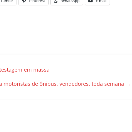
Tumblr
Pinterest
WhatsApp
E-mail
 testagem em massa
a motoristas de ônibus, vendedores, toda semana
→