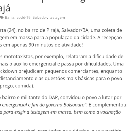
ajá
,
,
,
Bahia
covid-19
Salvador
testagem
ta (24), no bairro de Pirajá, Salvador/BA, uma coleta de
tagem em massa para a população da cidade. A recepção
as em apenas 90 minutos de atividade!
s mototaxistas, por exemplo, relataram a dificuldade de
ais o auxílio emergencial e passa por dificuldades. Uma
ockdown prejudicam pequenos comerciantes, enquanto
istanciamento e as questões mais básicas para o povo
prego, comida).
 bairro e militante do DAP, convidou o povo a lutar por
o emergencial e fim do governo Bolsonaro”
. E complementou:
ura para exigir a testagem em massa, bem como a vacinação