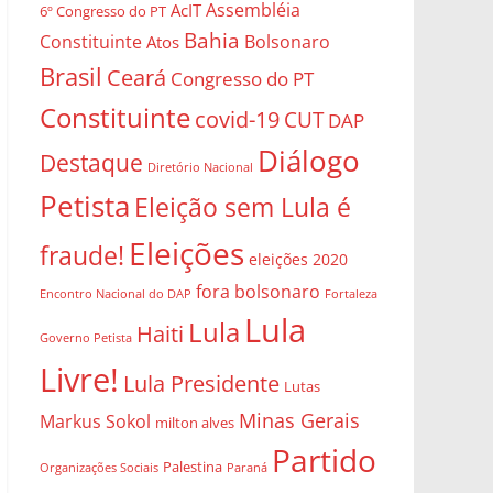
Assembléia
AcIT
6º Congresso do PT
Bahia
Constituinte
Bolsonaro
Atos
Brasil
Ceará
Congresso do PT
Constituinte
covid-19
CUT
DAP
Diálogo
Destaque
Diretório Nacional
Petista
Eleição sem Lula é
Eleições
fraude!
eleições 2020
fora bolsonaro
Encontro Nacional do DAP
Fortaleza
Lula
Lula
Haiti
Governo Petista
Livre!
Lula Presidente
Lutas
Minas Gerais
Markus Sokol
milton alves
Partido
Palestina
Organizações Sociais
Paraná