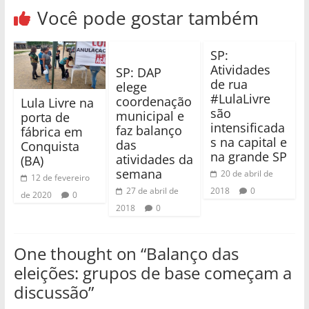
Você pode gostar também
SP:
Atividades
SP: DAP
de rua
elege
#LulaLivre
coordenação
Lula Livre na
são
municipal e
porta de
intensificada
faz balanço
fábrica em
s na capital e
das
Conquista
na grande SP
atividades da
(BA)
semana
20 de abril de
12 de fevereiro
27 de abril de
2018
0
de 2020
0
2018
0
One thought on “
Balanço das
eleições: grupos de base começam a
discussão
”