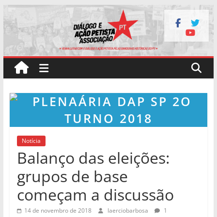
Pular
para
o
conteúdo
Notícia
Balanço das eleições:
grupos de base
começam a discussão
14 de novembro de 2018
laerciobarbosa
1