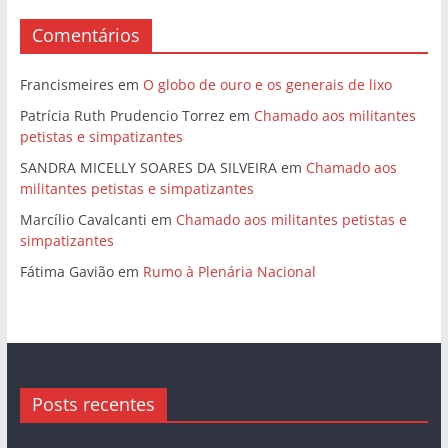
Comentários
Francismeires
em
O globo de ouro e os generais de lixo
Patrícia Ruth Prudencio Torrez
em
Chamado aos militantes
petistas e simpatizantes
SANDRA MICELLY SOARES DA SILVEIRA
em
Chamado aos
militantes petistas e simpatizantes
Marcílio Cavalcanti
em
Chamado aos militantes petistas e
simpatizantes
Fátima Gavião
em
Rumo à Plenária Nacional
Posts recentes