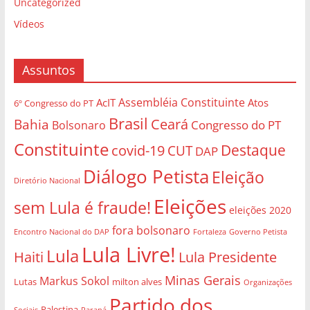
Uncategorized
Vídeos
Assuntos
Assembléia Constituinte
AcIT
Atos
6º Congresso do PT
Brasil
Bahia
Ceará
Congresso do PT
Bolsonaro
Constituinte
Destaque
covid-19
CUT
DAP
Diálogo Petista
Eleição
Diretório Nacional
Eleições
sem Lula é fraude!
eleições 2020
fora bolsonaro
Governo Petista
Encontro Nacional do DAP
Fortaleza
Lula Livre!
Lula
Haiti
Lula Presidente
Minas Gerais
Markus Sokol
Lutas
milton alves
Organizações
Partido dos
Palestina
Sociais
Paraná