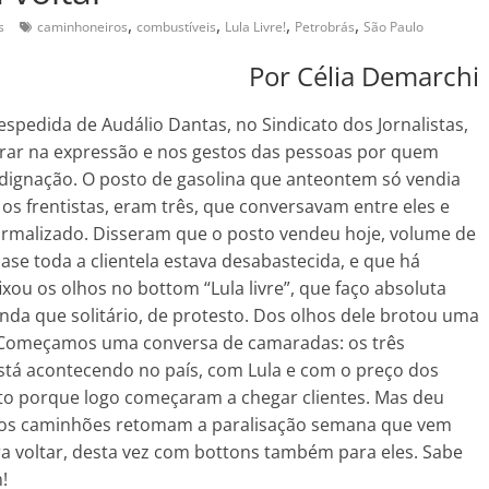
,
,
,
,
s
caminhoneiros
combustíveis
Lula Livre!
Petrobrás
São Paulo
Por Célia Demarchi
despedida de Audálio Dantas, no Sindicato dos Jornalistas,
rar na expressão e nos gestos das pessoas por quem
indignação. O posto de gasolina que anteontem só vendia
 os frentistas, eram três, que conversavam entre eles e
normalizado. Disseram que o posto vendeu hoje, volume de
uase toda a clientela estava desabastecida, e que há
xou os olhos no bottom “Lula livre”, que faço absoluta
da que solitário, de protesto. Dos olhos dele brotou uma
o. Começamos uma conversa de camaradas: os três
á acontecendo no país, com Lula e com o preço dos
o porque logo começaram a chegar clientes. Mas deu
 os caminhões retomam a paralisação semana que vem
 voltar, desta vez com bottons também para eles. Sabe
!