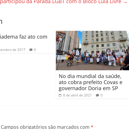
participou da Parada LGBT com o Bloco Lula Livre
→
m
iadema faz ato com
vembro de 2017
0
No dia mundial da saúde,
ato cobra prefeito Covas e
governador Doria em SP
8 de abril de 2021
0
Campos obrigatórios são marcados com
*