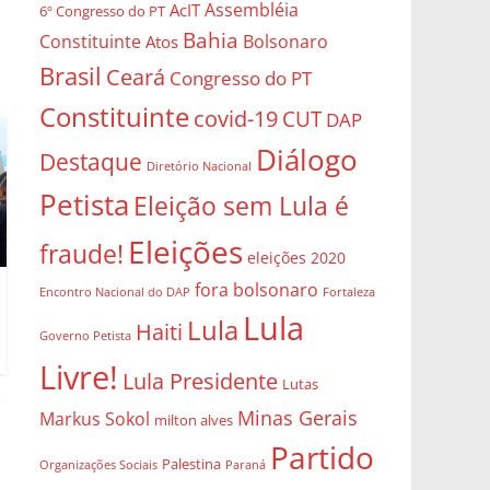
Assembléia
AcIT
6º Congresso do PT
Bahia
Constituinte
Bolsonaro
Atos
Brasil
Ceará
Congresso do PT
Constituinte
covid-19
CUT
DAP
Diálogo
Destaque
Diretório Nacional
Petista
Eleição sem Lula é
Eleições
fraude!
eleições 2020
fora bolsonaro
Encontro Nacional do DAP
Fortaleza
Lula
Lula
Haiti
Governo Petista
Livre!
Lula Presidente
Lutas
Minas Gerais
Markus Sokol
milton alves
Partido
Palestina
Organizações Sociais
Paraná