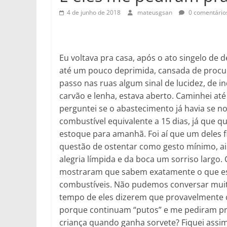
4 de junho de 2018
mateusgsan
0 comentário
Eu voltava pra casa, após o ato singelo de 
até um pouco deprimida, cansada de procu
passo nas ruas algum sinal de lucidez, de 
carvão e lenha, estava aberto. Caminhei até
perguntei se o abastecimento já havia se 
combustível equivalente a 15 dias, já que q
estoque para amanhã. Foi aí que um deles fi
questão de ostentar como gesto mínimo, ain
alegria límpida e da boca um sorriso larg
mostraram que sabem exatamente o que est
combustíveis. Não pudemos conversar muit
tempo de eles dizerem que provavelmente
porque continuam “putos” e me pediram pra
criança quando ganha sorvete? Fiquei assim