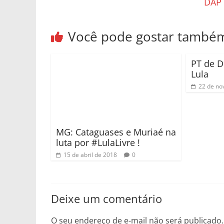
DAP 
Você pode gostar també
PT de D
Lula
MG: Cataguases e Muriaé na
luta por #LulaLivre !
22 de no
15 de abril de 2018
0
Deixe um comentário
O seu endereço de e-mail não será publicado.