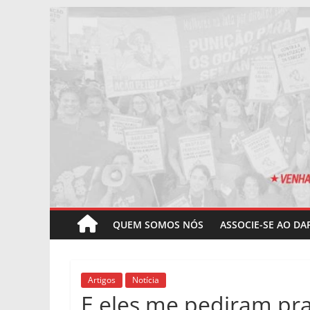
Pular
para
o
conteúdo
QUEM SOMOS NÓS
ASSOCIE-SE AO DA
Artigos
Notícia
E eles me pediram pra