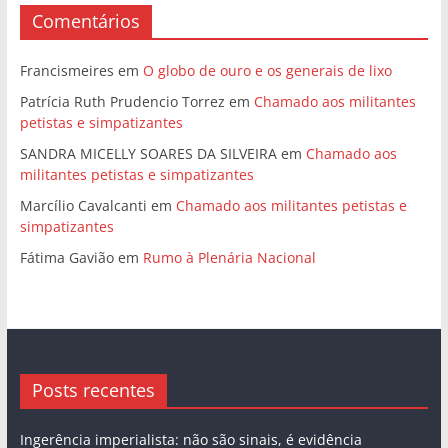
Comentários
Francismeires
em
O globo de ouro e os generais de lixo
Patrícia Ruth Prudencio Torrez
em
Chamado aos militantes
petistas e simpatizantes
SANDRA MICELLY SOARES DA SILVEIRA
em
Chamado aos
militantes petistas e simpatizantes
Marcílio Cavalcanti
em
Chamado aos militantes petistas e
simpatizantes
Fátima Gavião
em
Rumo à Plenária Nacional
Posts recentes
Ingerência imperialista: não são sinais, é evidência