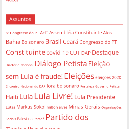
Assuntos
Assembléia Constituinte
AcIT
Atos
6º Congresso do PT
Brasil
Bahia
Ceará
Congresso do PT
Bolsonaro
Constituinte
Destaque
covid-19
CUT
DAP
Diálogo Petista
Eleição
Diretório Nacional
Eleições
sem Lula é fraude!
eleições 2020
fora bolsonaro
Governo Petista
Encontro Nacional do DAP
Fortaleza
Lula Livre!
Lula
Haiti
Lula Presidente
Minas Gerais
Markus Sokol
Lutas
milton alves
Organizações
Partido dos
Palestina
Sociais
Paraná